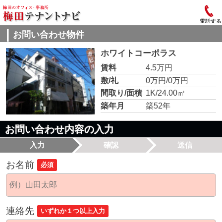
電話する
お問い合わせ物件
ホワイトコーポラス
賃料
4.5万円
敷/礼
0万円/0万円
間取り/面積
1K/24.00㎡
築年月
築52年
お問い合わせ内容の入力
入力
確認
送信
お名前
必須
連絡先
いずれか１つ以上入力