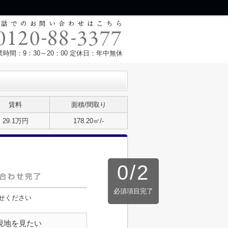
業時間：9：30～20：00 定休日：年中無休
賃料
面積/間取り
29.1万円
178.20㎡/-
0
/
2
必須項目完了
せください
現地を見たい