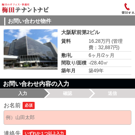
電話する
お問い合わせ物件
大阪駅前第2ビル
賃料
16.28万円
(管理
費：32,887円)
敷/礼
6ヶ月/2ヶ月
間取り/面積
-/28.40㎡
築年月
築49年
お問い合わせ内容の入力
入力
確認
送信
お名前
必須
連絡先
いずれか１つ以上入力