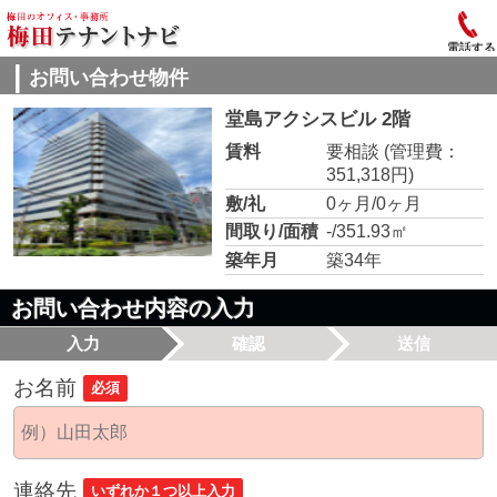
電話する
お問い合わせ物件
堂島アクシスビル 2階
賃料
要相談
(管理費：
351,318円)
敷/礼
0ヶ月/0ヶ月
間取り/面積
-/351.93㎡
築年月
築34年
お問い合わせ内容の入力
入力
確認
送信
お名前
必須
連絡先
いずれか１つ以上入力