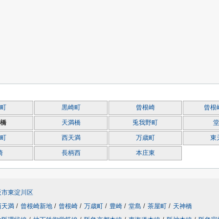
町
黒崎町
曾根崎
曾根
橋
天満橋
兎我野町
町
西天満
万歳町
東
崎
長柄西
本庄東
阪市東淀川区
西天満
/
曾根崎新地
/
曾根崎
/
万歳町
/
豊崎
/
堂島
/
茶屋町
/
天神橋