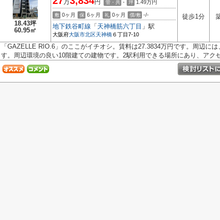
27
3,834
万
円
-
1.49
万円
管・共
坪
0ヶ月
6ヶ月
0ヶ月
-/-
敷
保
礼
償/敷
徒歩1分
18.43坪
地下鉄谷町線
「
天神橋筋六丁目
」駅
60.95㎡
大阪府
大阪市北区
天神橋
６丁目7-10
「GAZELLE RIO.6」のここがイチオシ。賃料は27.3834万円です。周
す。周辺環境の良い10階建ての建物です。2駅利用できる場所にあり、アクセス