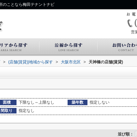
所のことなら梅田テナントナビ
営
ビ
>
(店舗(賃貸))地域から探す
>
大阪市北区
>
天神橋の店舗(賃貸)
面積
下限なし～上限なし
築年数
指定しない
間取り
指定なし
並び順：