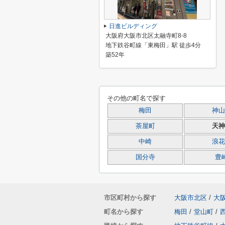
日進ビルディング
大阪府大阪市北区太融寺町8-8
地下鉄谷町線「東梅田」駅 徒歩4分
築52年
その他の町名で探す
梅田
神山
茶屋町
天神
中崎
浪花
国分寺
豊
市区町村から探す
大阪市北区
/
大
町名から探す
梅田
/
堂山町
/