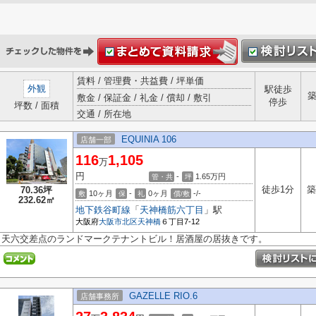
賃料 / 管理費・共益費 / 坪単価
外観
駅徒歩
敷金 / 保証金 / 礼金 / 償却 / 敷引
停歩
坪数 / 面積
交通 / 所在地
EQUINIA 106
店舗一部
116
1,105
万
円
-
1.65
万円
管・共
坪
徒歩1分
築
70.36坪
10ヶ月
-
0ヶ月
-/-
敷
保
礼
償/敷
232.62㎡
地下鉄谷町線
「
天神橋筋六丁目
」駅
大阪府
大阪市北区
天神橋
６丁目7-12
天六交差点のランドマークテナントビル！居酒屋の居抜きです。
GAZELLE RIO.6
店舗事務所