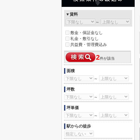
▼賃料
～
敷金・保証金なし
礼金・敷引なし
共益費・管理費込み
2
件が該当
面積
～
坪数
～
坪単価
～
駅からの徒歩