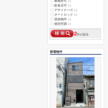
事務所可
(-)
飲食店可
(-)
デザイナーズ
(-)
オートロック
(-)
居抜物件
(-)
個別空調
(-)
2
件が該当
新着物件