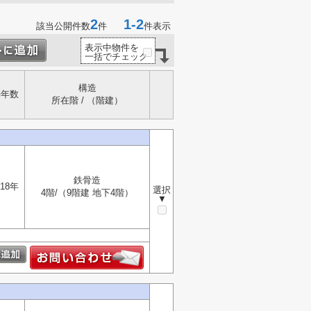
2
1-2
該当公開件数
件
件表示
表示中物件を
一括でチェック
構造
築年数
所在階 / （階建）
鉄骨造
18年
選択
4階/（9階建 地下4階）
▼