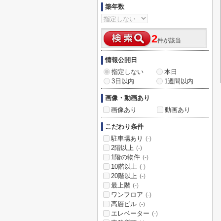
築年数
2
件が該当
情報公開日
指定しない
本日
3日以内
1週間以内
画像・動画あり
画像あり
動画あり
こだわり条件
駐車場あり
(-)
2階以上
(-)
1階の物件
(-)
10階以上
(-)
20階以上
(-)
最上階
(-)
ワンフロア
(-)
高層ビル
(-)
エレベーター
(-)