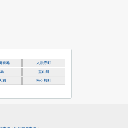
崎新地
太融寺町
堂島
堂山町
天満
松ケ枝町