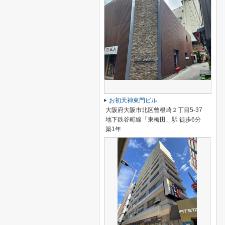
お初天神東門ビル
大阪府大阪市北区曾根崎２丁目5-37
地下鉄谷町線「東梅田」駅 徒歩6分
築1年