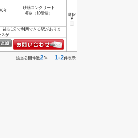
鉄筋コンクリート
築6年
4階/（10階建）
選択
▼
辺には、徒歩1分で利用できる駅がありま
が...
2
1-2
該当公開件数
件
件表示