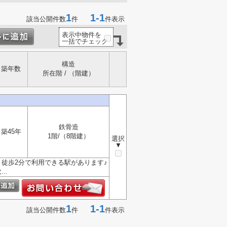
1
1-1
該当公開件数
件
件表示
表示中物件を
一括でチェック
構造
築年数
所在階 / （階建）
鉄骨造
築45年
1階/（8階建）
選択
▼
、徒歩2分で利用できる駅があります♪
..
1
1-1
該当公開件数
件
件表示