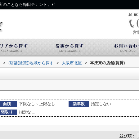
所のことなら梅田テナントナビ
営
ビ
>
(店舗(賃貸))地域から探す
>
大阪市北区
>
本庄東の店舗(賃貸)
面積
下限なし～上限なし
築年数
指定しない
間取り
指定なし
並び順：