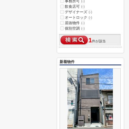
事務所可
(-)
飲食店可
(-)
デザイナーズ
(-)
オートロック
(-)
居抜物件
(-)
個別空調
(-)
1
件が該当
新着物件