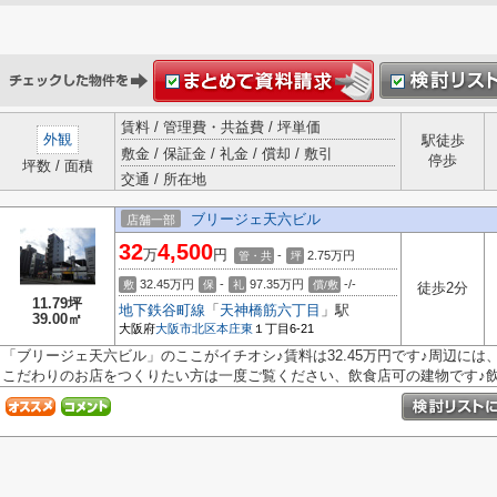
賃料 / 管理費・共益費 / 坪単価
外観
駅徒歩
敷金 / 保証金 / 礼金 / 償却 / 敷引
停歩
坪数 / 面積
交通 / 所在地
ブリージェ天六ビル
店舗一部
32
4,500
万
円
-
2.75
万円
管・共
坪
32.45万円
-
97.35万円
-/-
敷
保
礼
償/敷
徒歩2分
11.79坪
地下鉄谷町線
「
天神橋筋六丁目
」駅
39.00㎡
大阪府
大阪市北区
本庄東
１丁目6-21
「ブリージェ天六ビル」のここがイチオシ♪賃料は32.45万円です♪周辺には
こだわりのお店をつくりたい方は一度ご覧ください、飲食店可の建物です♪飲.