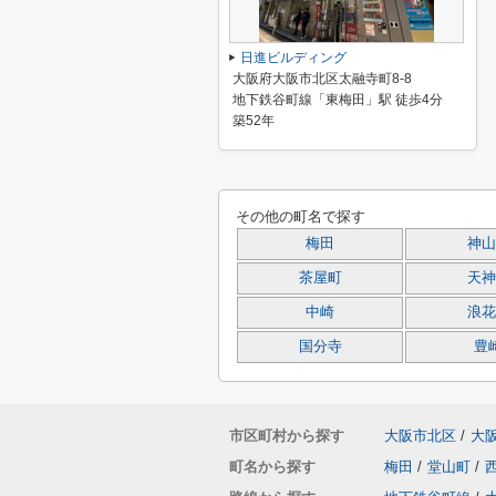
日進ビルディング
大阪府大阪市北区太融寺町8-8
地下鉄谷町線「東梅田」駅 徒歩4分
築52年
その他の町名で探す
梅田
神山
茶屋町
天神
中崎
浪花
国分寺
豊
市区町村から探す
大阪市北区
/
大
町名から探す
梅田
/
堂山町
/