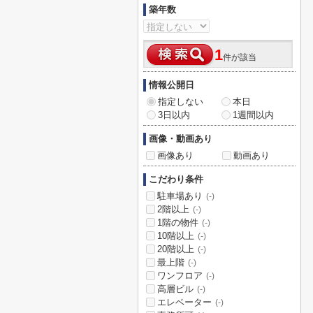
築年数
1
件が該当
情報公開日
指定しない
本日
3日以内
1週間以内
画像・動画あり
画像あり
動画あり
こだわり条件
駐車場あり
(-)
2階以上
(-)
1階の物件
(-)
10階以上
(-)
20階以上
(-)
最上階
(-)
ワンフロア
(-)
高層ビル
(-)
エレベーター
(-)