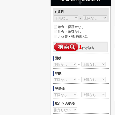
▼賃料
～
敷金・保証金なし
礼金・敷引なし
共益費・管理費込み
1
件が該当
面積
～
坪数
～
坪単価
～
駅からの徒歩