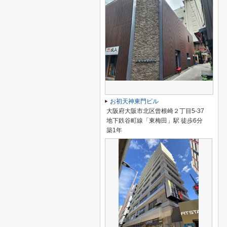
お初天神東門ビル
大阪府大阪市北区曾根崎２丁目5-37
地下鉄谷町線「東梅田」駅 徒歩6分
築1年