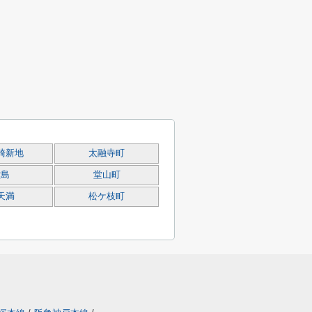
崎新地
太融寺町
堂島
堂山町
天満
松ケ枝町