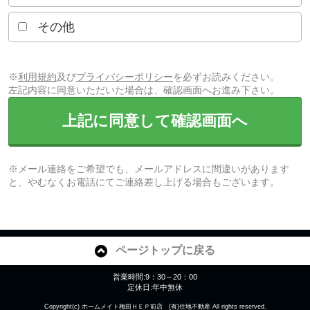
その他
※
利用規約
及び
プライバシーポリシー
を必ずお読みください。
左記内容に同意いただいた場合は、確認画面へお進み下さい。
上記に同意して確認画面へ
※メール連絡をご希望でも、メールアドレスに間違いがあります
と、やむなくお電話にてご連絡差し上げる場合もございます。
ページトップに戻る
営業時間:9：30～20：00
定休日:年中無休
Copyright(c) ホームメイト梅田ＨＥＰ前店 (有)住地不動産 All rights reserved.