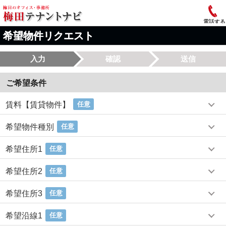
電話する
希望物件リクエスト
入力
確認
送信
ご希望条件
賃料【賃貸物件】
任意
希望物件種別
任意
希望住所1
任意
希望住所2
任意
希望住所3
任意
希望沿線1
任意