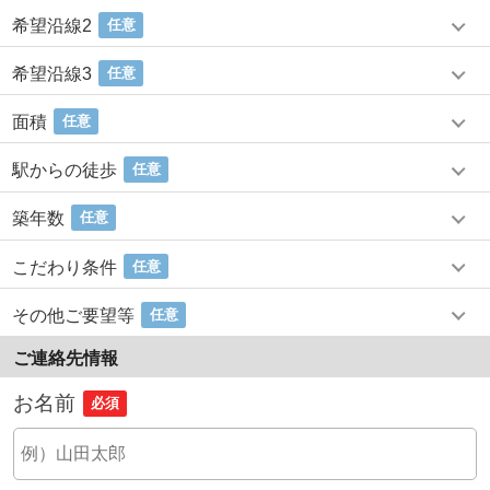
希望沿線2
任意
希望沿線3
任意
面積
任意
駅からの徒歩
任意
築年数
任意
こだわり条件
任意
その他ご要望等
任意
ご連絡先情報
お名前
必須