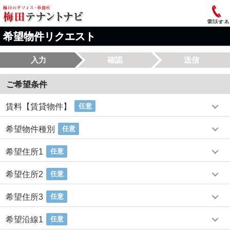
電話する
希望物件リクエスト
入力
確認
送信
ご希望条件
賃料【賃貸物件】
任意
希望物件種別
任意
希望住所1
任意
希望住所2
任意
希望住所3
任意
希望沿線1
任意