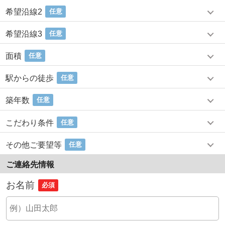
希望沿線2
任意
希望沿線3
任意
面積
任意
駅からの徒歩
任意
築年数
任意
こだわり条件
任意
その他ご要望等
任意
ご連絡先情報
お名前
必須