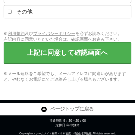
その他
※
利用規約
及び
プライバシーポリシー
を必ずお読みください。
左記内容に同意いただいた場合は、確認画面へお進み下さい。
上記に同意して確認画面へ
※メール連絡をご希望でも、メールアドレスに間違いがあります
と、やむなくお電話にてご連絡差し上げる場合もございます。
ページトップに戻る
営業時間:9：30～20：00
定休日:年中無休
Copyright(c) ホームメイト梅田ＨＥＰ前店 (有)住地不動産 All rights reserved.