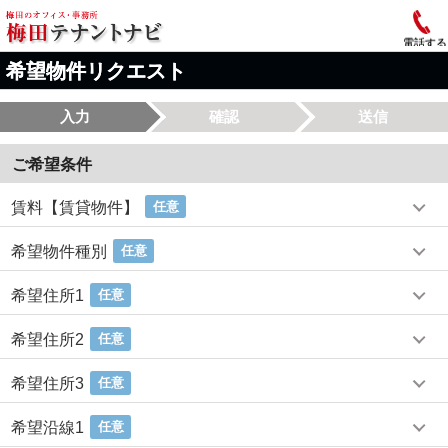
電話する
希望物件リクエスト
入力
確認
送信
ご希望条件
賃料【賃貸物件】
任意
希望物件種別
任意
希望住所1
任意
希望住所2
任意
希望住所3
任意
希望沿線1
任意