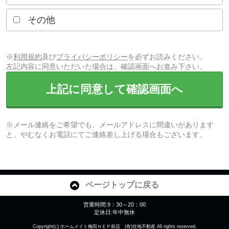
その他
※
利用規約
及び
プライバシーポリシー
を必ずお読みください。
左記内容に同意いただいた場合は、確認画面へお進み下さい。
上記に同意して確認画面へ
※メール連絡をご希望でも、メールアドレスに間違いがあります
と、やむなくお電話にてご連絡差し上げる場合もございます。
ページトップに戻る
営業時間:9：30～20：00
定休日:年中無休
Copyright(c) ホームメイト梅田ＨＥＰ前店 (有)住地不動産 All rights reserved.