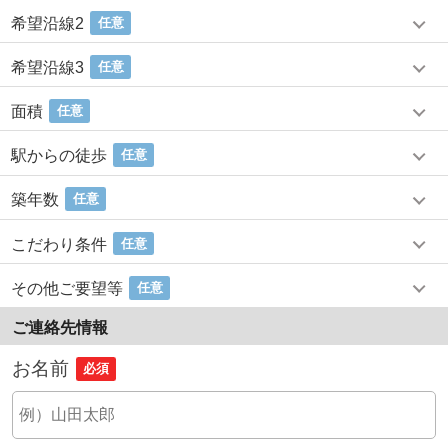
希望沿線2
任意
希望沿線3
任意
面積
任意
駅からの徒歩
任意
築年数
任意
こだわり条件
任意
その他ご要望等
任意
ご連絡先情報
お名前
必須