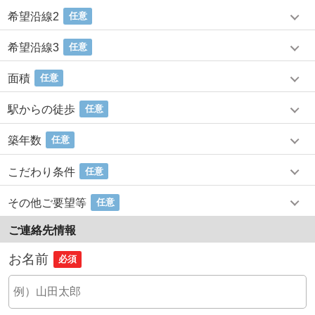
希望沿線2
任意
希望沿線3
任意
面積
任意
駅からの徒歩
任意
築年数
任意
こだわり条件
任意
その他ご要望等
任意
ご連絡先情報
お名前
必須