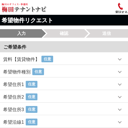
電話する
希望物件リクエスト
入力
確認
送信
ご希望条件
賃料【賃貸物件】
任意
希望物件種別
任意
希望住所1
任意
希望住所2
任意
希望住所3
任意
希望沿線1
任意