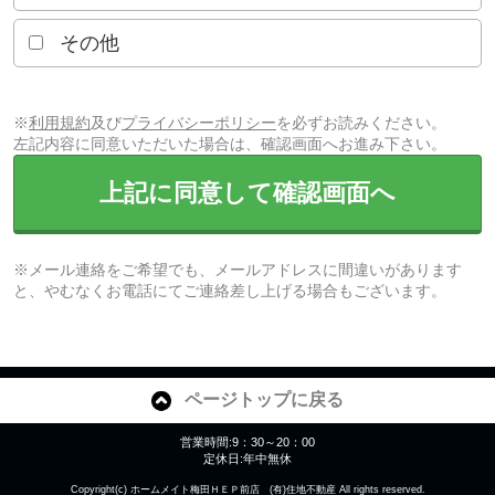
その他
※
利用規約
及び
プライバシーポリシー
を必ずお読みください。
左記内容に同意いただいた場合は、確認画面へお進み下さい。
上記に同意して確認画面へ
※メール連絡をご希望でも、メールアドレスに間違いがあります
と、やむなくお電話にてご連絡差し上げる場合もございます。
ページトップに戻る
営業時間:9：30～20：00
定休日:年中無休
Copyright(c) ホームメイト梅田ＨＥＰ前店 (有)住地不動産 All rights reserved.