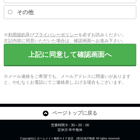
その他
※
利用規約
及び
プライバシーポリシー
を必ずお読みください。
左記内容に同意いただいた場合は、確認画面へお進み下さい。
上記に同意して確認画面へ
※メール連絡をご希望でも、メールアドレスに間違いがあります
と、やむなくお電話にてご連絡差し上げる場合もございます。
ページトップに戻る
営業時間:9：30～20：00
定休日:年中無休
Copyright(c) ホームメイト梅田ＨＥＰ前店 (有)住地不動産 All rights reserved.