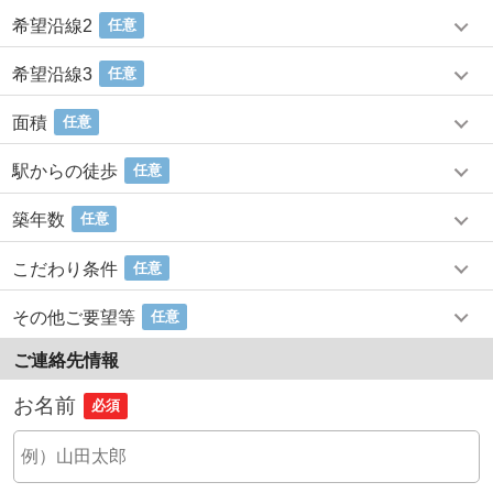
希望沿線2
任意
希望沿線3
任意
面積
任意
駅からの徒歩
任意
築年数
任意
こだわり条件
任意
その他ご要望等
任意
ご連絡先情報
お名前
必須