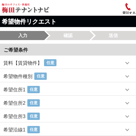
電話する
希望物件リクエスト
入力
確認
送信
ご希望条件
賃料【賃貸物件】
任意
希望物件種別
任意
希望住所1
任意
希望住所2
任意
希望住所3
任意
希望沿線1
任意