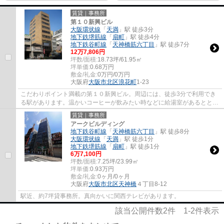
賃貸｜事務所
第１０新興ビル
大阪環状線
「
天満
」駅 徒歩3分
地下鉄堺筋線
「
扇町
」駅 徒歩4分
地下鉄谷町線
「
天神橋筋六丁目
」駅 徒歩7分
12
万
7,806
円
坪数/面積:
18.73坪/61.95㎡
坪単価:
0.68
万円
敷金/礼金:
0万円/0万円
大阪府
大阪市北区
浪花町
1-23
こだわりポイント満載の第１０新興ビル。周辺には、徒歩3分で利用でき
る駅があります。温かいコーヒーが飲みたい時などに給湯室があるととて
も便利です。賃料は12.7806万円です。IT向...
賃貸｜事務所
アークビルディング
地下鉄谷町線
「
天神橋筋六丁目
」駅 徒歩8分
大阪環状線
「
天満
」駅 徒歩1分
地下鉄堺筋線
「
扇町
」駅 徒歩1分
6
万
7,100
円
坪数/面積:
7.25坪/23.99㎡
坪単価:
0.93
万円
敷金/礼金:
0ヶ月/0ヶ月
大阪府
大阪市北区
天神橋
４丁目8-12
駅近、約7坪貸事務所。真向かいに関西テレビがあります。
該当公開件数
2
件
1-2
件表示