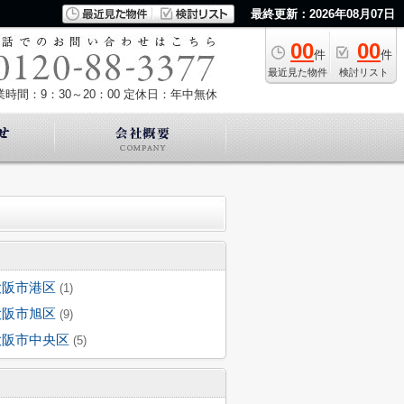
最終更新：2026年08月07日
00
00
件
件
最近見た物件
検討リスト
業時間：9：30～20：00
定休日：年中無休
大阪市港区
(1)
大阪市旭区
(9)
大阪市中央区
(5)