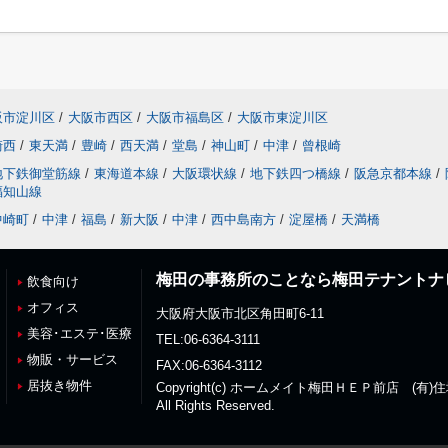
阪市淀川区
/
大阪市西区
/
大阪市福島区
/
大阪市東淀川区
崎西
/
東天満
/
豊崎
/
西天満
/
堂島
/
神山町
/
中津
/
曾根崎
地下鉄御堂筋線
/
東海道本線
/
大阪環状線
/
地下鉄四つ橋線
/
阪急京都本線
/
福知山線
中崎町
/
中津
/
福島
/
新大阪
/
中津
/
西中島南方
/
淀屋橋
/
天満橋
梅田の事務所のことなら梅田テナントナ
飲食向け
オフィス
大阪府大阪市北区角田町6-11
美容･エステ･医療
TEL:06-6364-3111
物販・サービス
FAX:06-6364-3112
居抜き物件
Copyright(c) ホームメイト梅田ＨＥＰ前店 (有
All Rights Reserved.