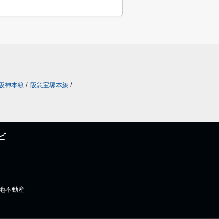
阪神本線
/
阪急宝塚本線
/
ビ
)住地不動産