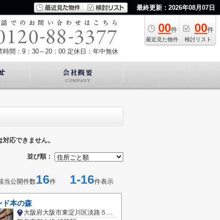
最終更新：2026年08月07日
00
00
件
件
最近見た物件
検討リスト
業時間：9：30～20：00
定休日：年中無休
は対応できません。
並び順：
16
1-16
該当公開件数
件
件表示
ンド本の森
大阪府大阪市東淀川区淡路５丁目