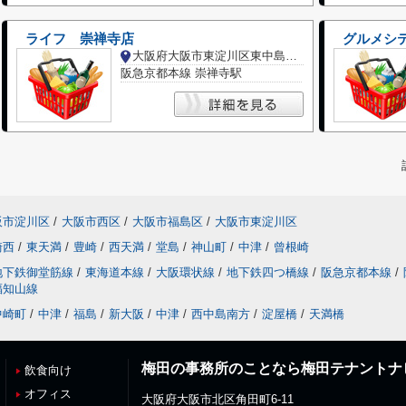
ライフ 崇禅寺店
グルメシ
大阪府大阪市東淀川区東中島６丁目
阪急京都本線 崇禅寺駅
阪市淀川区
/
大阪市西区
/
大阪市福島区
/
大阪市東淀川区
崎西
/
東天満
/
豊崎
/
西天満
/
堂島
/
神山町
/
中津
/
曾根崎
地下鉄御堂筋線
/
東海道本線
/
大阪環状線
/
地下鉄四つ橋線
/
阪急京都本線
/
福知山線
中崎町
/
中津
/
福島
/
新大阪
/
中津
/
西中島南方
/
淀屋橋
/
天満橋
梅田の事務所のことなら梅田テナントナ
飲食向け
オフィス
大阪府大阪市北区角田町6-11