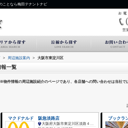
のことなら梅田テナントナビ
営
ビ
>
周辺施設案内
>
大阪市東淀川区
情報一覧
※物件情報の周辺施設紹介のページであり、各店舗への問い合わせは当社で
マクドナルド 阪急淡路店
ブックラ
大阪府大阪市東淀川区淡路４丁目