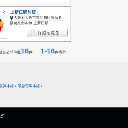
ティ 上新庄駅前店
大阪府大阪市東淀川区豊新５丁目
阪急京都本線 上新庄駅
16
1-16
該当公開件数
件
件表示
阪神本線
/
阪急宝塚本線
/
ビ