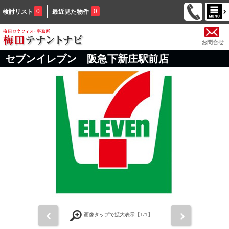
0
0
検討リスト
最近見た物件
お問合せ
セブンイレブン 阪急下新庄駅前店
前
次
画像タップで拡大表示【
1
/1】