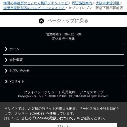
梅田の事務所のことなら梅田テナントナビ
>
周辺施設案内
>
大阪市東淀川区
>
大阪市東淀川区のコンビニエンスストア
>
セブンイレブン 阪急下新庄駅前店
ページトップに戻る
営業時間:9：30～20：00
定休日:年中無休
ホーム
会社概要
お問い合わせ
PCサイト
プライバシーポリシー
利用規約
｜アクセスマップ
｜
Copyright(c) ホームメイト梅田ＨＥＰ前店 (有)住地不動産 All rights reserved.
当サイトでは、お客様の当サイト利用状況把握、サービス向上検討を目的と
して、クッキー（Cookie）を使用しています。
詳しくは、当社の
「Cookieの取扱いについて」
をご確認ください。