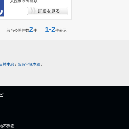
東西線 御幣島駅
2
1-2
該当公開件数
件
件表示
阪神本線
/
阪急宝塚本線
/
ビ
)住地不動産