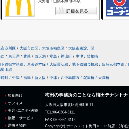
東海道・山陽本線 塚本駅
阪市淀川区
/
大阪市西区
/
大阪市福島区
/
大阪市東淀川区
崎西
/
東天満
/
豊崎
/
西天満
/
堂島
/
神山町
/
中津
/
曾根崎
地下鉄御堂筋線
/
東海道本線
/
大阪環状線
/
地下鉄四つ橋線
/
阪急京都本線
/
福知山線
中崎町
/
中津
/
福島
/
新大阪
/
中津
/
西中島南方
/
淀屋橋
/
天満橋
梅田の事務所のことなら梅田テナントナ
飲食向け
オフィス
大阪府大阪市北区角田町6-11
美容･エステ･医療
TEL:06-6364-3111
物販・サービス
FAX:06-6364-3112
居抜き物件
Copyright(c) ホームメイト梅田ＨＥＰ前店 (有