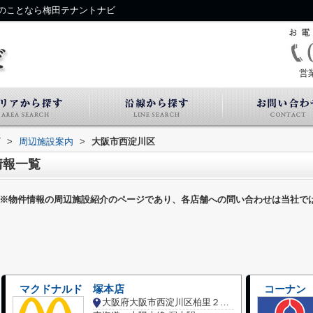
のことなら梅田テナントナビ
営
ビ
>
周辺施設案内
>
大阪市西淀川区
情報一覧
※物件情報の周辺施設紹介のページであり、各店舗への問い合わせは当社で
マクドナルド 塚本店
コーナン
大阪府大阪市西淀川区柏里２丁目