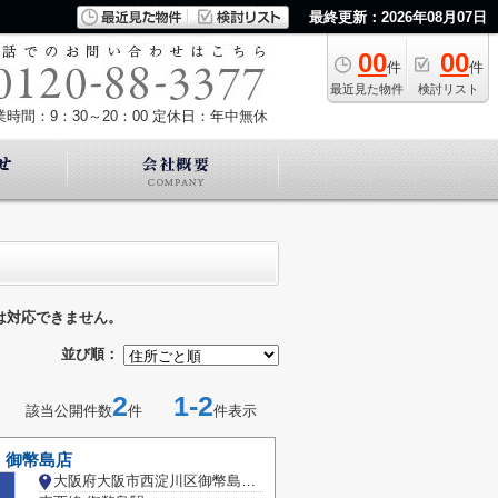
最終更新：2026年08月07日
00
00
件
件
最近見た物件
検討リスト
業時間：9：30～20：00
定休日：年中無休
は対応できません。
並び順：
2
1-2
該当公開件数
件
件表示
 御幣島店
大阪府大阪市西淀川区御幣島２丁目