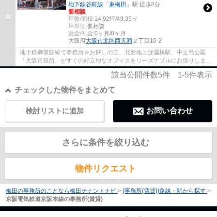
地下鉄谷町線
「
東梅田
」駅 徒歩8分
要相談
坪数/面積:
14.92坪/49.35㎡
坪単価:
要相談
敷金/礼金:
0ヶ月/0ヶ月
大阪府
大阪市北区
西天満
２丁目10-2
地下鉄御堂筋線で事務所をお探しの方、北新地と淀屋橋駅、中之島公園
「大阪市役所」がすぐの好立地なオフィスをリーズナブルにお借りしませ
んか。大阪梅田を中心にオフィスをお探しな...
該当公開件数
5
件
1-5
件表示
チェックした物件をまとめて
検討リストに追加
お問い合わせ
さらに条件を絞り込む
物件リクエスト
梅田の事務所のことなら梅田テナントナビ
>
(事務所(賃貸))路線・駅から探す
>
京阪電気鉄道京阪本線の事務所(賃貸)