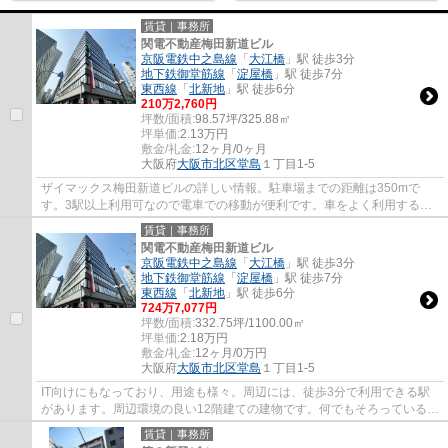
賃貸｜事務所
関電不動産梅田新道ビル
京阪電鉄中之島線
「
大江橋
」駅 徒歩3分
地下鉄御堂筋線
「
淀屋橋
」駅 徒歩7分
東西線
「
北新地
」駅 徒歩6分
210
万
2,760
円
坪数/面積:
98.57坪/325.88㎡
坪単価:
2.13
万円
敷金/礼金:
12ヶ月/0ヶ月
大阪府
大阪市北区
堂島
１丁目1-5
ザイマックス梅田新道ビルの詳しい情報。駐車場までの距離は350mで
す。3駅以上利用可なので電車での移動が便利です。車をよく利用する方
も安心、近隣に駐車場があります。周辺には、徒...
賃貸｜事務所
関電不動産梅田新道ビル
京阪電鉄中之島線
「
大江橋
」駅 徒歩3分
地下鉄御堂筋線
「
淀屋橋
」駅 徒歩7分
東西線
「
北新地
」駅 徒歩6分
724
万
7,077
円
坪数/面積:
332.75坪/1100.00㎡
坪単価:
2.18
万円
敷金/礼金:
12ヶ月/0万円
大阪府
大阪市北区
堂島
１丁目1-5
IT向けにもなっており、用途も様々。周辺には、徒歩3分で利用できる駅
があります。周辺環境の良い12階建ての建物です。何でもそろっているの
でIT向けとなっているんですよ。嬉しい24時...
賃貸｜事務所