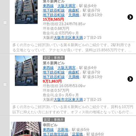
第６新興ビル
東西線
「
大阪天満宮
」駅 徒歩4分
地下鉄谷町線
「
南森町
」駅 徒歩7分
地下鉄谷町線
「
天満橋
」駅 徒歩13分
15
万
8,565
円
坪数/面積:
23.24坪/76.85㎡
坪単価:
0.68
万円
敷金/礼金:
0万円/0ヶ月
大阪府
大阪市北区
東天満
２丁目2-15
多くの方からご好評頂いている第６新興ビルのご紹介です。2駅利用でき
る立地となっていて、アクセスが良いです。賃料は15.8565万円です。オ
フィスに給湯室があると美味しいお茶を作る...
賃貸｜事務所
第６新興ビル
東西線
「
大阪天満宮
」駅 徒歩4分
地下鉄谷町線
「
南森町
」駅 徒歩7分
地下鉄谷町線
「
天満橋
」駅 徒歩13分
9
万
1,863
円
坪数/面積:
16.05坪/53.09㎡
坪単価:
0.57
万円
敷金/礼金:
0ヶ月/0ヶ月
大阪府
大阪市北区
東天満
２丁目2-15
多くの方からご好評頂いている第６新興ビルのご紹介です。賃料を10万円
以下に抑えたい方におすすめです。オフィス街の地域となっているのでIT
向けとなっております。周辺には、徒歩4分...
賃貸｜事務所
幸田ビル
東西線
「
北新地
」駅 徒歩5分
地下鉄御堂筋線
「
淀屋橋
」駅 徒歩6分