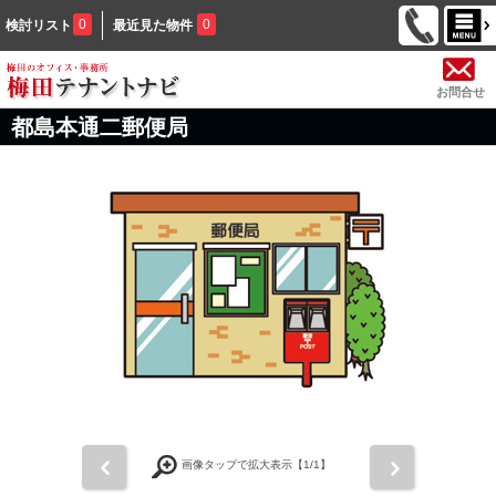
0
0
検討リスト
最近見た物件
お問合せ
都島本通二郵便局
前
次
画像タップで拡大表示【
1
/1】