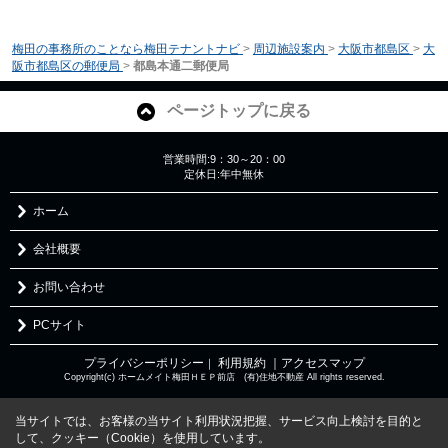
梅田の事務所のことなら梅田テナントナビ
>
周辺施設案内
>
大阪市都島区
>
大
阪市都島区の郵便局
>
都島本通二郵便局
ページトップに戻る
営業時間:9：30～20：00
定休日:年中無休
ホーム
会社概要
お問い合わせ
PCサイト
プライバシーポリシー
利用規約
｜アクセスマップ
｜
Copyright(c) ホームメイト梅田ＨＥＰ前店 (有)住地不動産 All rights reserved.
当サイトでは、お客様の当サイト利用状況把握、サービス向上検討を目的と
して、クッキー（Cookie）を使用しています。