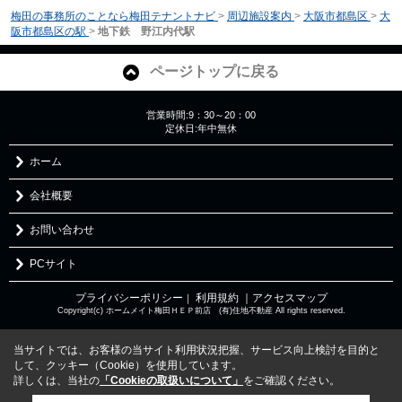
梅田の事務所のことなら梅田テナントナビ
>
周辺施設案内
>
大阪市都島区
>
大
阪市都島区の駅
>
地下鉄 野江内代駅
ページトップに戻る
営業時間:9：30～20：00
定休日:年中無休
ホーム
会社概要
お問い合わせ
PCサイト
プライバシーポリシー
利用規約
｜アクセスマップ
｜
Copyright(c) ホームメイト梅田ＨＥＰ前店 (有)住地不動産 All rights reserved.
当サイトでは、お客様の当サイト利用状況把握、サービス向上検討を目的と
して、クッキー（Cookie）を使用しています。
詳しくは、当社の
「Cookieの取扱いについて」
をご確認ください。