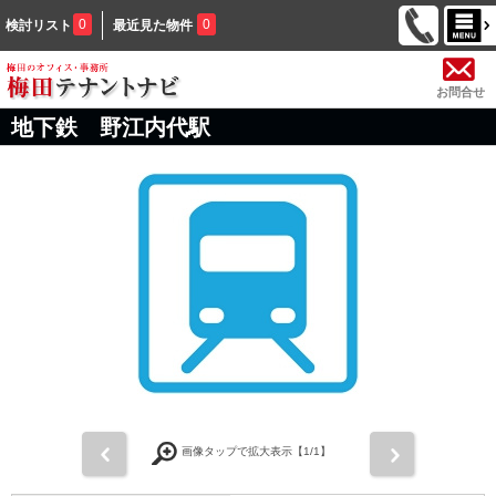
0
0
検討リスト
最近見た物件
お問合せ
地下鉄 野江内代駅
前
次
画像タップで拡大表示【
1
/1】