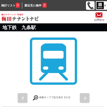
0
0
検討リスト
最近見た物件
お問合せ
地下鉄 九条駅
前
次
画像タップで拡大表示【
1
/1】