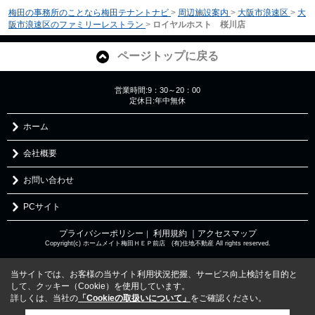
梅田の事務所のことなら梅田テナントナビ
>
周辺施設案内
>
大阪市浪速区
>
大
阪市浪速区のファミリーレストラン
>
ロイヤルホスト 桜川店
ページトップに戻る
営業時間:9：30～20：00
定休日:年中無休
ホーム
会社概要
お問い合わせ
PCサイト
プライバシーポリシー
利用規約
｜アクセスマップ
｜
Copyright(c) ホームメイト梅田ＨＥＰ前店 (有)住地不動産 All rights reserved.
当サイトでは、お客様の当サイト利用状況把握、サービス向上検討を目的と
して、クッキー（Cookie）を使用しています。
詳しくは、当社の
「Cookieの取扱いについて」
をご確認ください。