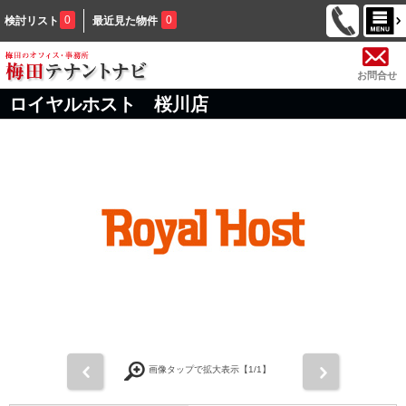
0
0
検討リスト
最近見た物件
お問合せ
ロイヤルホスト 桜川店
前
次
画像タップで拡大表示【
1
/1】