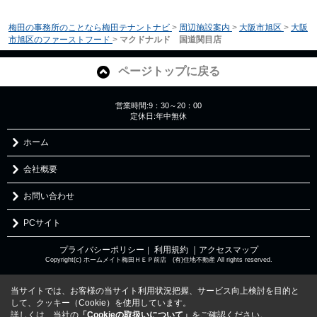
梅田の事務所のことなら梅田テナントナビ
>
周辺施設案内
>
大阪市旭区
>
大阪
市旭区のファーストフード
>
マクドナルド 国道関目店
ページトップに戻る
営業時間:9：30～20：00
定休日:年中無休
ホーム
会社概要
お問い合わせ
PCサイト
プライバシーポリシー
利用規約
｜アクセスマップ
｜
Copyright(c) ホームメイト梅田ＨＥＰ前店 (有)住地不動産 All rights reserved.
当サイトでは、お客様の当サイト利用状況把握、サービス向上検討を目的と
して、クッキー（Cookie）を使用しています。
詳しくは、当社の
「Cookieの取扱いについて」
をご確認ください。