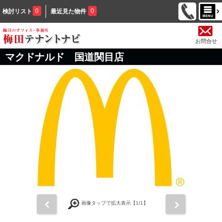
0
0
検討リスト
最近見た物件
お問合せ
マクドナルド 国道関目店
前
次
画像タップで拡大表示【
1
/1】