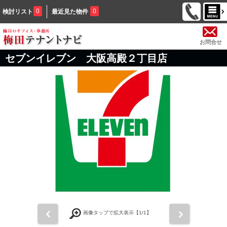
0
0
検討リスト
最近見た物件
お問合せ
セブンイレブン 大阪高殿２丁目店
前
次
画像タップで拡大表示【
1
/1】