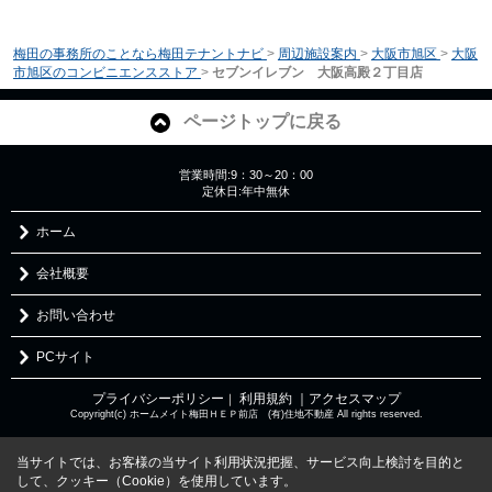
梅田の事務所のことなら梅田テナントナビ
>
周辺施設案内
>
大阪市旭区
>
大阪
市旭区のコンビニエンスストア
>
セブンイレブン 大阪高殿２丁目店
ページトップに戻る
営業時間:9：30～20：00
定休日:年中無休
ホーム
会社概要
お問い合わせ
PCサイト
プライバシーポリシー
利用規約
｜アクセスマップ
｜
Copyright(c) ホームメイト梅田ＨＥＰ前店 (有)住地不動産 All rights reserved.
当サイトでは、お客様の当サイト利用状況把握、サービス向上検討を目的と
して、クッキー（Cookie）を使用しています。