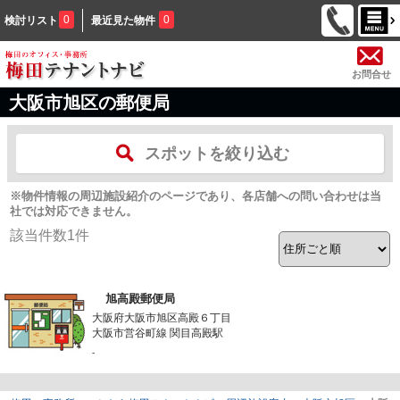
0
0
検討リスト
最近見た物件
お問合せ
大阪市旭区の郵便局
スポットを絞り込む
※物件情報の周辺施設紹介のページであり、各店舗への問い合わせは当
社では対応できません。
該当件数
1
件
旭高殿郵便局
大阪府大阪市旭区高殿６丁目
大阪市営谷町線 関目高殿駅
-