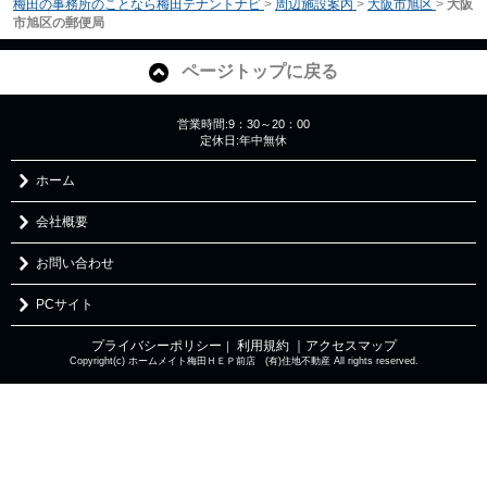
梅田の事務所のことなら梅田テナントナビ
>
周辺施設案内
>
大阪市旭区
>
大阪
市旭区の郵便局
ページトップに戻る
営業時間:9：30～20：00
定休日:年中無休
ホーム
会社概要
お問い合わせ
PCサイト
プライバシーポリシー
利用規約
｜アクセスマップ
｜
Copyright(c) ホームメイト梅田ＨＥＰ前店 (有)住地不動産 All rights reserved.