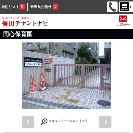
0
0
検討リスト
最近見た物件
お問合せ
同心保育園
前
次
画像タップで拡大表示【
1
/1】