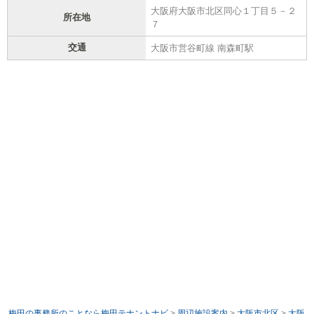
大阪府大阪市北区同心１丁目５－２
所在地
７
交通
大阪市営谷町線 南森町駅
梅田の事務所のことなら梅田テナントナビ
>
周辺施設案内
>
大阪市北区
>
大阪