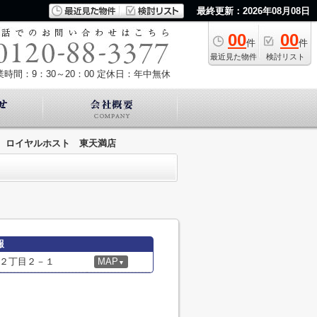
最終更新：2026年08月08日
00
00
件
件
最近見た物件
検討リスト
業時間：9：30～20：00
定休日：年中無休
ロイヤルホスト 東天満店
報
２丁目２－１
MAP
▼