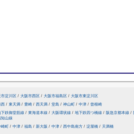
阪市淀川区
/
大阪市西区
/
大阪市福島区
/
大阪市東淀川区
崎西
/
東天満
/
豊崎
/
西天満
/
堂島
/
神山町
/
中津
/
曾根崎
地下鉄御堂筋線
/
東海道本線
/
大阪環状線
/
地下鉄四つ橋線
/
阪急京都本線
/
福知山線
中崎町
/
中津
/
福島
/
新大阪
/
中津
/
西中島南方
/
淀屋橋
/
天満橋