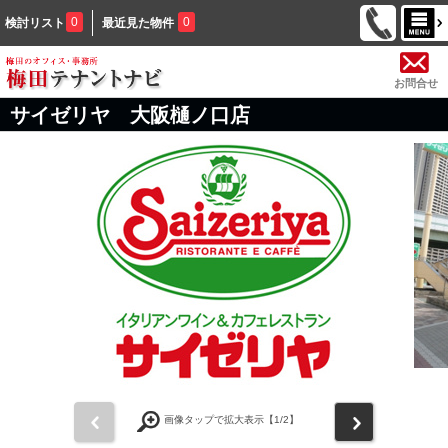
0
0
検討リスト
最近見た物件
お問合せ
サイゼリヤ 大阪樋ノ口店
前
次
画像タップで拡大表示【
1
/2】