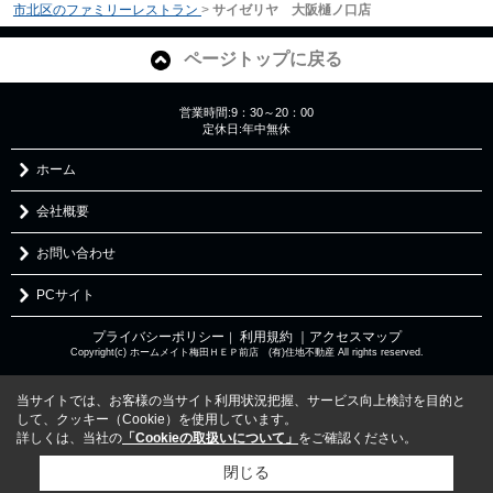
市北区のファミリーレストラン
>
サイゼリヤ 大阪樋ノ口店
ページトップに戻る
営業時間:9：30～20：00
定休日:年中無休
ホーム
会社概要
お問い合わせ
PCサイト
プライバシーポリシー
利用規約
｜アクセスマップ
｜
Copyright(c) ホームメイト梅田ＨＥＰ前店 (有)住地不動産 All rights reserved.
当サイトでは、お客様の当サイト利用状況把握、サービス向上検討を目的と
して、クッキー（Cookie）を使用しています。
詳しくは、当社の
「Cookieの取扱いについて」
をご確認ください。
閉じる