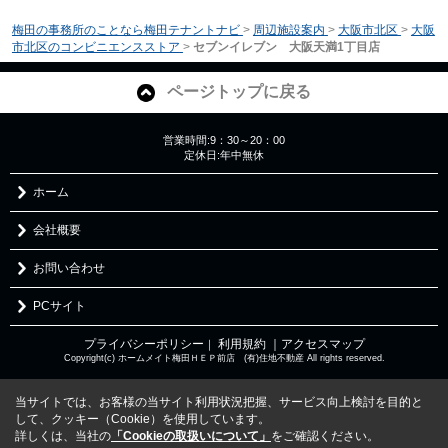
梅田の事務所のことなら梅田テナントナビ
>
周辺施設案内
>
大阪市北区
>
大阪
市北区のコンビニエンスストア
>
セブンイレブン 大阪天満1丁目店
ページトップに戻る
営業時間:9：30～20：00
定休日:年中無休
ホーム
会社概要
お問い合わせ
PCサイト
プライバシーポリシー
利用規約
｜アクセスマップ
｜
Copyright(c) ホームメイト梅田ＨＥＰ前店 (有)住地不動産 All rights reserved.
当サイトでは、お客様の当サイト利用状況把握、サービス向上検討を目的と
して、クッキー（Cookie）を使用しています。
詳しくは、当社の
「Cookieの取扱いについて」
をご確認ください。