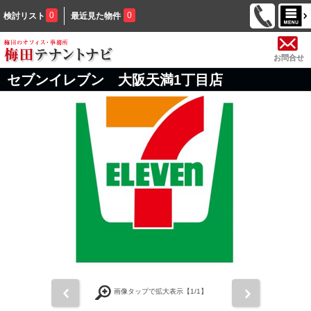
0
0
検討リスト
最近見た物件
お問合せ
セブンイレブン 大阪天満1丁目店
前
次
画像タップで拡大表示【
1
/1】