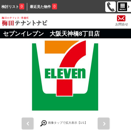
0
0
検討リスト
最近見た物件
お問合せ
セブンイレブン 大阪天神橋8丁目店
前
次
画像タップで拡大表示【
1
/1】