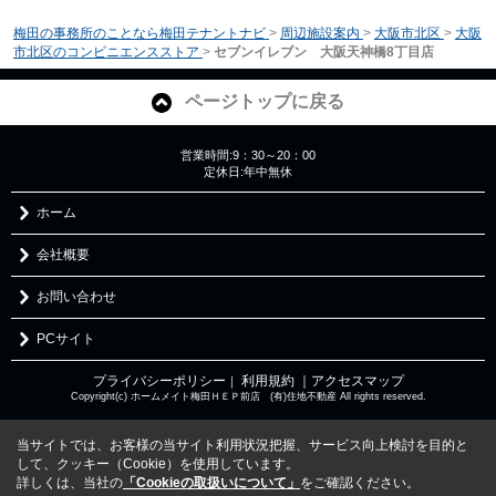
梅田の事務所のことなら梅田テナントナビ
>
周辺施設案内
>
大阪市北区
>
大阪
市北区のコンビニエンスストア
>
セブンイレブン 大阪天神橋8丁目店
ページトップに戻る
営業時間:9：30～20：00
定休日:年中無休
ホーム
会社概要
お問い合わせ
PCサイト
プライバシーポリシー
利用規約
｜アクセスマップ
｜
Copyright(c) ホームメイト梅田ＨＥＰ前店 (有)住地不動産 All rights reserved.
当サイトでは、お客様の当サイト利用状況把握、サービス向上検討を目的と
して、クッキー（Cookie）を使用しています。
詳しくは、当社の
「Cookieの取扱いについて」
をご確認ください。