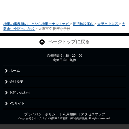
梅田の事務所のことなら梅田テナントナビ
>
周辺施設案内
>
大阪市中央区
>
大
阪市中央区の小学校
>
大阪市立 開平小学校
ページトップに戻る
営業時間:9：30～20：00
定休日:年中無休
ホーム
会社概要
お問い合わせ
PCサイト
プライバシーポリシー
利用規約
｜アクセスマップ
｜
Copyright(c) ホームメイト梅田ＨＥＰ前店 (有)住地不動産 All rights reserved.