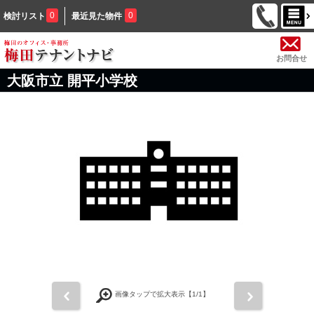
0
0
検討リスト
最近見た物件
お問合せ
大阪市立 開平小学校
前
次
画像タップで拡大表示【
1
/1】