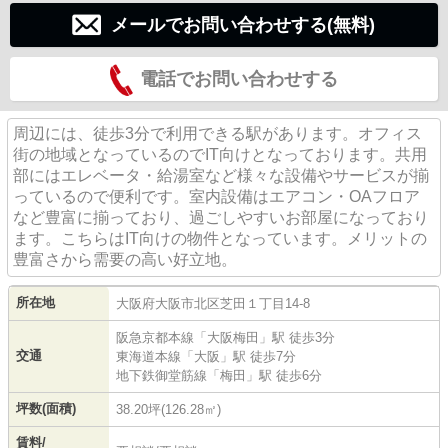
メールでお問い合わせする(無料)
電話でお問い合わせする
周辺には、徒歩3分で利用できる駅があります。オフィス
街の地域となっているのでIT向けとなっております。共用
部にはエレベータ・給湯室など様々な設備やサービスが揃
っているので便利です。室内設備はエアコン・OAフロア
など豊富に揃っており、過ごしやすいお部屋になっており
ます。こちらはIT向けの物件となっています。メリットの
豊富さから需要の高い好立地。
所在地
大阪府
大阪市北区
芝田
１丁目14-8
阪急京都本線
「
大阪梅田
」駅 徒歩3分
交通
東海道本線
「
大阪
」駅 徒歩7分
地下鉄御堂筋線
「
梅田
」駅 徒歩6分
坪数(面積)
38.20坪(126.28㎡)
賃料/