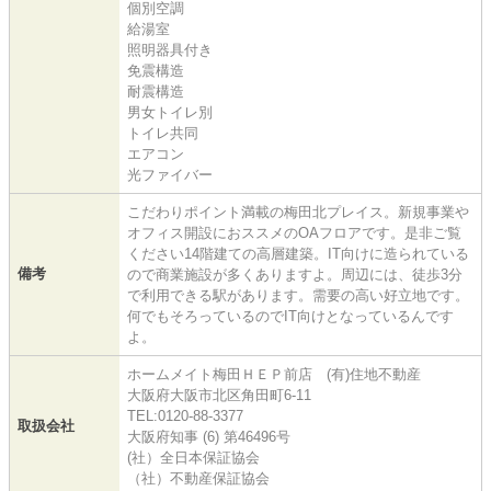
個別空調
給湯室
照明器具付き
免震構造
耐震構造
男女トイレ別
トイレ共同
エアコン
光ファイバー
こだわりポイント満載の梅田北プレイス。新規事業や
オフィス開設におススメのOAフロアです。是非ご覧
ください14階建ての高層建築。IT向けに造られている
備考
ので商業施設が多くありますよ。周辺には、徒歩3分
で利用できる駅があります。需要の高い好立地です。
何でもそろっているのでIT向けとなっているんです
よ。
ホームメイト梅田ＨＥＰ前店 (有)住地不動産
大阪府大阪市北区角田町6-11
TEL:0120-88-3377
取扱会社
大阪府知事 (6) 第46496号
(社）全日本保証協会
（社）不動産保証協会