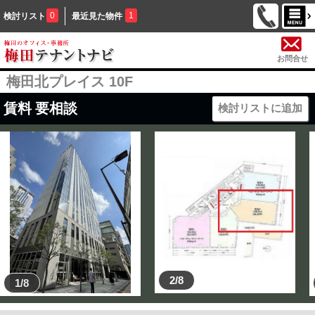
0
1
検討リスト
最近見た物件
お問合せ
梅田北プレイス 10F
賃料
要相談
検討リストに追加
2/8
1/8