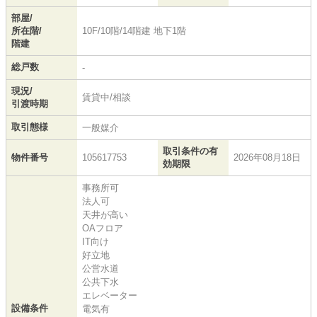
部屋/
所在階/
10F/10階/14階建 地下1階
階建
総戸数
-
現況/
賃貸中/相談
引渡時期
取引態様
一般媒介
取引条件の有
物件番号
105617753
2026年08月18日
効期限
事務所可
法人可
天井が高い
OAフロア
IT向け
好立地
公営水道
公共下水
エレベーター
設備条件
電気有