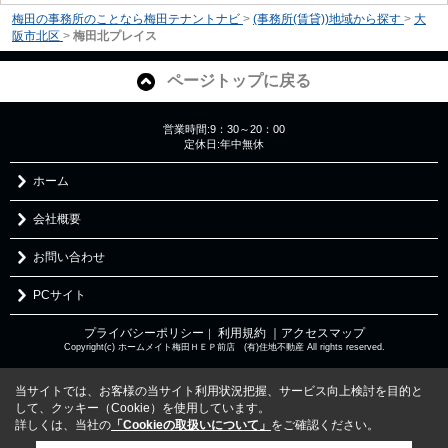
梅田の事務所のことなら梅田テナントナビ
>
(事務所(賃貸))地域から探す
>
大
阪市北区
>
梅田北プレイス
ページトップに戻る
営業時間:9：30～20：00
定休日:年中無休
ホーム
会社概要
お問い合わせ
PCサイト
プライバシーポリシー
利用規約
｜アクセスマップ
｜
Copyright(c) ホームメイト梅田ＨＥＰ前店 (有)住地不動産 All rights reserved.
当サイトでは、お客様の当サイト利用状況把握、サービス向上検討を目的と
して、クッキー（Cookie）を使用しています。
詳しくは、当社の
「Cookieの取扱いについて」
をご確認ください。