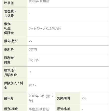
要相談/要相談
坪単価
管理費・
-
共益費
敷金/
礼金/
0ヶ月/0ヶ月/1,146万円
保証金
償却/敷引
-/-
更新料
0万円
権利金/
0万円/-
雑費
駐車場/
-/-
月額料金
保険加入 / 料
有 / -
金
2009年 3月 (築17
築年月
契約期間
2年
年)
種別/構造
用途地域
事務所/鉄骨造
-