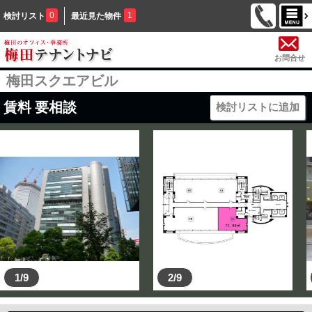
0
1
検討リスト
最近見た物件
お問合せ
梅田スクエアビル
賃料
要相談
検討リストに追加
1/9
2/9