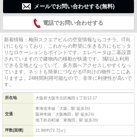
メールでお問い合わせする(無料)
電話でお問い合わせする
新着情報：梅田スクエアビルの空室情報ならコチラ。IT向
けにもなっており、これからの野望に生きる方にもピッタ
リなロケーションもポイントです。エレベータは二基設置
されていますので建物内の移動が快適です。3駅以上利用
できる立地となっていて、多方面へアクセスしやすくなっ
ています。ネットも簡単につながるIT向けの物件ここにあ
りますよ。24時間利用可能なので、非常に利便性が高いで
す。
所在地
大阪府
大阪市北区
梅田
１丁目12-17
東海道本線
「
大阪
」駅 徒歩3分
交通
阪神本線
「
大阪梅田
」駅 徒歩2分
地下鉄谷町線
「
東梅田
」駅 徒歩3分
坪数(面積)
21.99坪(72.72㎡)