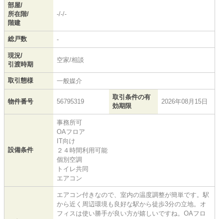
部屋/
所在階/
-/-/-
階建
総戸数
-
現況/
空家/相談
引渡時期
取引態様
一般媒介
取引条件の有
物件番号
56795319
2026年08月15日
効期限
事務所可
OAフロア
IT向け
設備条件
２４時間利用可能
個別空調
トイレ共同
エアコン
エアコン付きなので、室内の温度調整が簡単です。駅
から近く周辺環境も良好な駅から徒歩3分の立地。オ
フィスは使い勝手が良い方が嬉しいですね。OAフロ