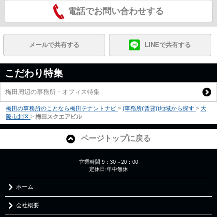
電話でお問い合わせする
メールで共有する
LINEで共有する
こだわり特集
梅田周辺の事務所・オフィス特集
梅田の事務所のことなら梅田テナントナビ
>
(事務所(賃貸))地域から探す
>
大
阪市北区
>
梅田スクエアビル
ページトップに戻る
営業時間:9：30～20：00
定休日:年中無休
ホーム
会社概要