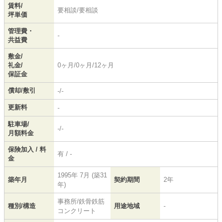
賃料/
要相談/要相談
坪単価
管理費・
-
共益費
敷金/
礼金/
0ヶ月/0ヶ月/12ヶ月
保証金
償却/敷引
-/-
更新料
-
駐車場/
-/-
月額料金
保険加入 / 料
有 / -
金
1995年 7月 (築31
築年月
契約期間
2年
年)
事務所/鉄骨鉄筋
種別/構造
用途地域
-
コンクリート