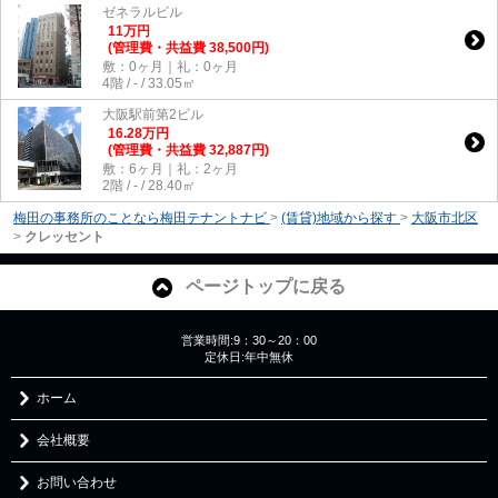
ゼネラルビル
11
万
円
(管理費・共益費 38,500円)
敷：0ヶ月｜礼：0ヶ月
4階 / - / 33.05㎡
大阪駅前第2ビル
16.28
万
円
(管理費・共益費 32,887円)
敷：6ヶ月｜礼：2ヶ月
2階 / - / 28.40㎡
梅田の事務所のことなら梅田テナントナビ
>
(賃貸)地域から探す
>
大阪市北区
>
クレッセント
ページトップに戻る
営業時間:9：30～20：00
定休日:年中無休
ホーム
会社概要
お問い合わせ