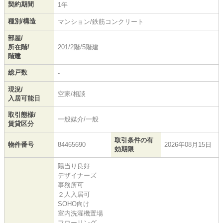
契約期間
1年
種別/構造
マンション/鉄筋コンクリート
部屋/
所在階/
201/2階/5階建
階建
総戸数
-
現況/
空家/相談
入居可能日
取引態様/
一般媒介/一般
賃貸区分
取引条件の有
物件番号
84465690
2026年08月15日
効期限
陽当り良好
デザイナーズ
事務所可
２人入居可
SOHO向け
室内洗濯機置場
フローリング