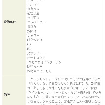
バルコニー
都市ガス
公営水道
公共下水
設備条件
エレベーター
電気有
洗面台
シャワー
独立洗面台
CS
BS
光ファイバー
オートロック
TVモニタ付インターホン
防犯カメラ
24時間ゴミ出し可
「クレッセント」：大阪市北区エリアの新居にピッタ
リ◎人のいない時間帯にサッと捨てに行ける、24時間
ゴミ出しできる物件になります◎セキュリティ面は、
TVインターホン・オートロックなどを備え付けている
備考
ので安心して暮らせます◎エレベーターがある物件で
す◎住まいを求める上で、交通アクセスを重視するな