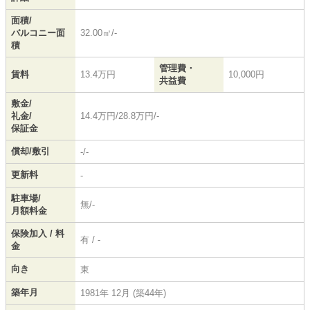
面積/
バルコニー面
32.00㎡/-
積
管理費・
賃料
13.4万円
10,000円
共益費
敷金/
礼金/
14.4万円/28.8万円/-
保証金
償却/敷引
-/-
更新料
-
駐車場/
無/-
月額料金
保険加入 / 料
有 / -
金
向き
東
築年月
1981年 12月 (築44年)