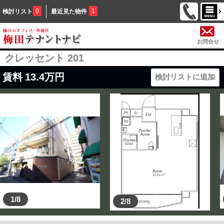
0
1
検討リスト
最近見た物件
お問合せ
クレッセント 201
賃料
13.4
万円
検討リストに追加
1/8
2/8