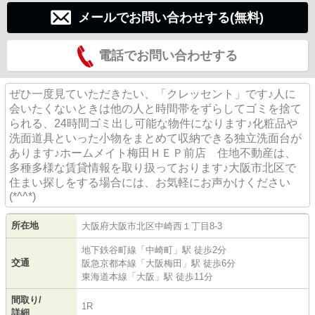
メールでお問い合わせする(無料)
電話でお問い合わせする
ぜひ一度見ていただきたい、「クレッセント」です♪人に
会いたくないときは他の人と時間帯をずらしてゴミを捨て
られる、24時間ゴミ出し可能な物件になります♪化粧品や
洗面道具といった小物をまとめて収納できる独立洗面台が
あります♪ホームメイト梅田ＨＥＰ前店 住地不動産は、
多種多様な賃貸情報を取り扱っております♪大阪市北区で
住まい探しをする場合には、お気軽にお声かけください
(*^^*)
所在地
大阪府
大阪市北区
中崎西
１丁目8-3
地下鉄谷町線
「
中崎町
」駅 徒歩2分
交通
阪急京都本線
「
大阪梅田
」駅 徒歩6分
東海道本線
「
大阪
」駅 徒歩11分
間取り/
1R
詳細