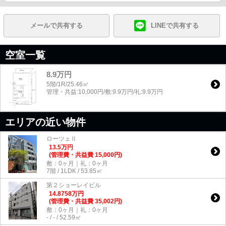
メールで共有する
LINEで共有する
空室一覧
8.9万円
5階/1R/25.46㎡
管理・共益:10,000円/敷:9.9万円/礼:9.9万円
エリアの近い物件
ローツェⅡ
13.5
万
円
(管理費・共益費 15,000円)
敷：0ヶ月｜礼：0ヶ月
7階 / 1LDK / 53.85㎡
第２ショーレイビル
14.8758
万
円
(管理費・共益費 35,002円)
敷：0ヶ月｜礼：0ヶ月
- / - / 52.59㎡