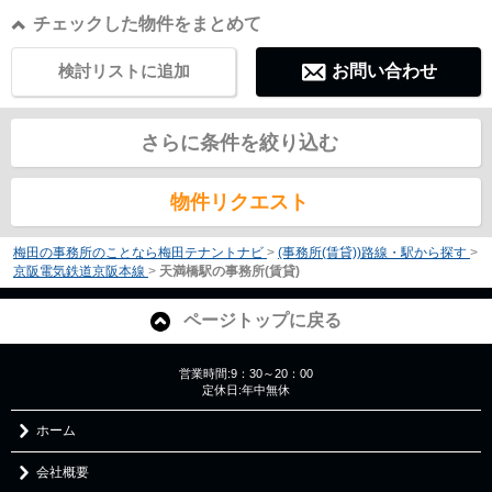
チェックした物件をまとめて
検討リストに追加
お問い合わせ
さらに条件を絞り込む
物件リクエスト
梅田の事務所のことなら梅田テナントナビ
>
(事務所(賃貸))路線・駅から探す
>
京阪電気鉄道京阪本線
>
天満橋駅の事務所(賃貸)
ページトップに戻る
営業時間:9：30～20：00
定休日:年中無休
ホーム
会社概要