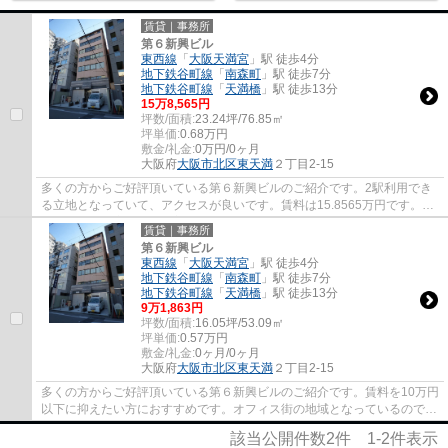
賃貸｜事務所
第６新興ビル
東西線
「
大阪天満宮
」駅 徒歩4分
地下鉄谷町線
「
南森町
」駅 徒歩7分
地下鉄谷町線
「
天満橋
」駅 徒歩13分
15
万
8,565
円
坪数/面積:
23.24坪/76.85㎡
坪単価:
0.68
万円
敷金/礼金:
0万円/0ヶ月
大阪府
大阪市北区
東天満
２丁目2-15
多くの方からご好評頂いている第６新興ビルのご紹介です。2駅利用でき
る立地となっていて、アクセスが良いです。賃料は15.8565万円です。オ
フィスに給湯室があると美味しいお茶を作る...
賃貸｜事務所
第６新興ビル
東西線
「
大阪天満宮
」駅 徒歩4分
地下鉄谷町線
「
南森町
」駅 徒歩7分
地下鉄谷町線
「
天満橋
」駅 徒歩13分
9
万
1,863
円
坪数/面積:
16.05坪/53.09㎡
坪単価:
0.57
万円
敷金/礼金:
0ヶ月/0ヶ月
大阪府
大阪市北区
東天満
２丁目2-15
多くの方からご好評頂いている第６新興ビルのご紹介です。賃料を10万円
以下に抑えたい方におすすめです。オフィス街の地域となっているのでIT
向けとなっております。周辺には、徒歩4分...
該当公開件数
2
件
1-2
件表示