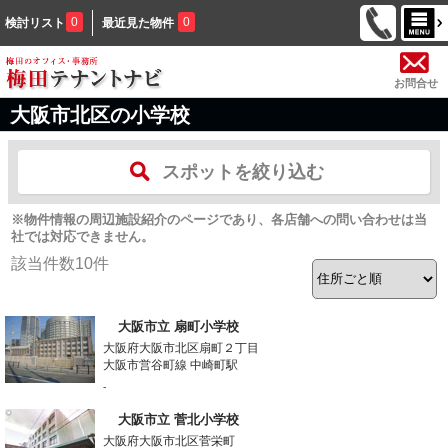
0
0
検討リスト
最近見た物件
お問合せ
大阪市北区の小学校
スポットを絞り込む
※物件情報の周辺施設紹介のページであり、各店舗への問い合わせは当
社では対応できません。
該当件数
10
件
大阪市立 扇町小学校
大阪府大阪市北区扇町２丁目
大阪市営谷町線 中崎町駅
-
大阪市立 菅北小学校
大阪府大阪市北区菅栄町