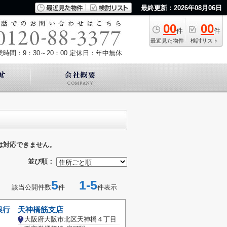
最終更新：2026年08月06日
00
00
件
件
最近見た物件
検討リスト
業時間：9：30～20：00
定休日：年中無休
は対応できません。
並び順：
5
1-5
該当公開件数
件
件表示
銀行 天神橋筋支店
大阪府大阪市北区天神橋４丁目