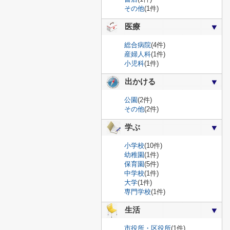
その他
(1件)
医療
総合病院
(4件)
産婦人科
(1件)
小児科
(1件)
出かける
公園
(2件)
その他
(2件)
学ぶ
小学校
(10件)
幼稚園
(1件)
保育園
(5件)
中学校
(1件)
大学
(1件)
専門学校
(1件)
生活
市役所・区役所
(1件)