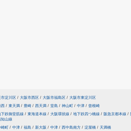
阪市淀川区
/
大阪市西区
/
大阪市福島区
/
大阪市東淀川区
崎西
/
東天満
/
豊崎
/
西天満
/
堂島
/
神山町
/
中津
/
曾根崎
地下鉄御堂筋線
/
東海道本線
/
大阪環状線
/
地下鉄四つ橋線
/
阪急京都本線
/
福知山線
中崎町
/
中津
/
福島
/
新大阪
/
中津
/
西中島南方
/
淀屋橋
/
天満橋