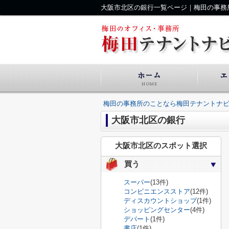
大阪市北区の銀行一覧ページ｜梅田の事務
梅田の事務所のことなら梅田テナントナ
大阪市北区の銀行
大阪市北区のスポット選択
買う
スーパー
(13件)
コンビニエンスストア
(12件)
ディスカウントショップ
(1件)
ショッピングセンター
(4件)
デパート
(1件)
書店
(1件)