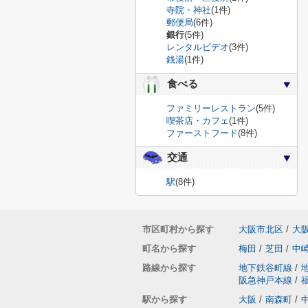
寺院・神社
(1件)
郵便局
(6件)
銀行
(5件)
レンタルビデオ
(3件)
銭湯
(1件)
食べる
ファミリーレストラン
(5件)
喫茶店・カフェ
(1件)
ファーストフード
(8件)
交通
駅
(8件)
市区町村から探す
大阪市北区
/
大
町名から探す
梅田
/
芝田
/
中
路線から探す
地下鉄谷町線
/
阪急神戸本線
/
駅から探す
大阪
/
南森町
/