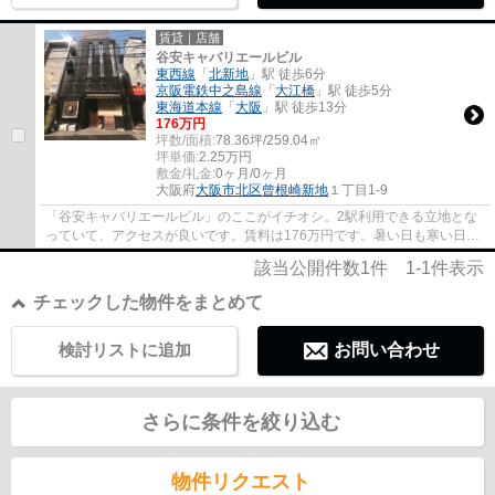
賃貸｜店舗
谷安キャバリエールビル
東西線
「
北新地
」駅 徒歩6分
京阪電鉄中之島線
「
大江橋
」駅 徒歩5分
東海道本線
「
大阪
」駅 徒歩13分
176
万円
坪数/面積:
78.36坪/259.04㎡
坪単価:
2.25
万円
敷金/礼金:
0ヶ月/0ヶ月
大阪府
大阪市北区
曾根崎新地
１丁目1-9
「谷安キャバリエールビル」のここがイチオシ。2駅利用できる立地とな
っていて、アクセスが良いです。賃料は176万円です。暑い日も寒い日も
使えるエアコンが付いており、空調管理に便...
該当公開件数
1
件
1-1
件表示
チェックした物件をまとめて
検討リストに追加
お問い合わせ
さらに条件を絞り込む
物件リクエスト