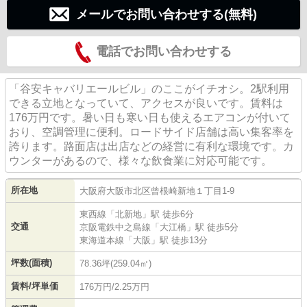
メールでお問い合わせする(無料)
電話でお問い合わせする
「谷安キャバリエールビル」のここがイチオシ。2駅利用
できる立地となっていて、アクセスが良いです。賃料は
176万円です。暑い日も寒い日も使えるエアコンが付いて
おり、空調管理に便利。ロードサイド店舗は高い集客率を
誇ります。路面店は出店などの経営に有利な環境です。カ
ウンターがあるので、様々な飲食業に対応可能です。
所在地
大阪府
大阪市北区
曾根崎新地
１丁目1-9
東西線
「
北新地
」駅 徒歩6分
交通
京阪電鉄中之島線
「
大江橋
」駅 徒歩5分
東海道本線
「
大阪
」駅 徒歩13分
坪数(面積)
78.36坪(259.04㎡)
賃料/坪単価
176万円/2.25万円