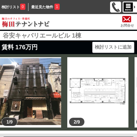
0
1
検討リスト
最近見た物件
お問合せ
谷安キャバリエールビル 1棟
賃料
176
万円
検討リストに追加
1/9
2/9