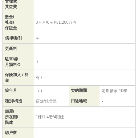
管理費・
-
共益費
敷金/
礼金/
0ヶ月/0ヶ月/1,200万円
保証金
償却/敷引
-/-
更新料
-
駐車場/
-/-
月額料金
保険加入 / 料
有 / -
金
築年月
契約期間
- (-)
定期借家 10年
種別/構造
用途地域
店舗/鉄骨造
-
部屋/
所在階/
1棟/1-4階/4階建
階建
総戸数
-