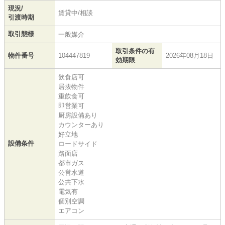
現況/
賃貸中/相談
引渡時期
取引態様
一般媒介
取引条件の有
物件番号
104447819
2026年08月18日
効期限
飲食店可
居抜物件
重飲食可
即営業可
厨房設備あり
カウンターあり
好立地
設備条件
ロードサイド
路面店
都市ガス
公営水道
公共下水
電気有
個別空調
エアコン