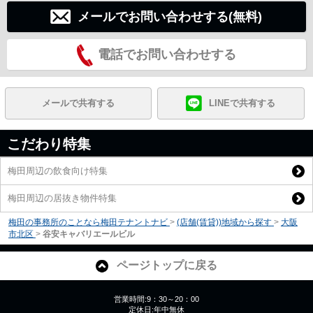
メールでお問い合わせする(無料)
電話でお問い合わせする
メールで共有する
LINEで共有する
こだわり特集
梅田周辺の飲食向け特集
梅田周辺の居抜き物件特集
梅田の事務所のことなら梅田テナントナビ
>
(店舗(賃貸))地域から探す
>
大阪
市北区
>
谷安キャバリエールビル
ページトップに戻る
営業時間:9：30～20：00
定休日:年中無休