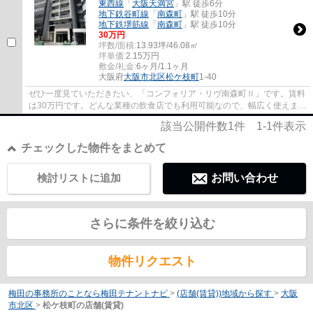
東西線
「
大阪天満宮
」駅 徒歩6分
地下鉄谷町線
「
南森町
」駅 徒歩10分
地下鉄堺筋線
「
南森町
」駅 徒歩10分
30
万円
坪数/面積:
13.93坪/46.08㎡
坪単価:
2.15
万円
敷金/礼金:
6ヶ月/1.1ヶ月
大阪府
大阪市北区
松ケ枝町
1-40
ぜひ一度見ていただきたい、「コンフォリア・リヴ南森町Ⅱ」です。賃料
は30万円です。どんな業種の飲食店でも利用可能なので、幅広く使えま
す。駅が周辺に2つあるので行動範囲が広がり...
該当公開件数
1
件
1-1
件表示
チェックした物件をまとめて
検討リストに追加
お問い合わせ
さらに条件を絞り込む
物件リクエスト
梅田の事務所のことなら梅田テナントナビ
>
(店舗(賃貸))地域から探す
>
大阪
市北区
>
松ケ枝町の店舗(賃貸)