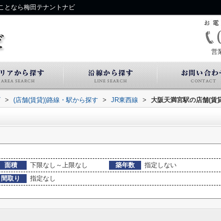
ことなら梅田テナントナビ
営
ビ
>
(店舗(賃貸))路線・駅から探す
>
JR東西線
>
大阪天満宮駅の店舗(賃貸
面積
下限なし～上限なし
築年数
指定しない
間取り
指定なし