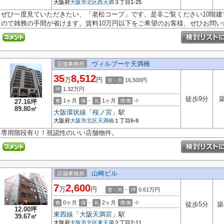
大阪府
大阪市北区
西天満
３丁目1-25
ぜひ一度見ていただきたい、「老松コープ」です。是非ご覧ください10階
ので雑務の手間が省けます。賃料10万円以下をご希望のお客様、ぜひお問い合.
ヴィルブーケ天満橋
店舗事務所
35
8,512
万
円
16,500円
管・共
1.32
万円
坪
徒歩9分
1ヶ月
-
1ヶ月
-/-
27.16坪
敷
保
礼
償/敷
89.80㎡
大阪環状線
「
桜ノ宮
」駅
大阪府
大阪市北区
天満橋
１丁目6-8
専用階段有り！視認性のいい店舗物件。
山崎ビル
店舗事務所
7
2,600
万
円
-
0.61
万円
管・共
坪
0ヶ月
-
2ヶ月
-/-
敷
保
礼
償/敷
徒歩5分
築
12.00坪
東西線
「
大阪天満宮
」駅
39.67㎡
大阪府
大阪市北区
東天満
２丁目2-11