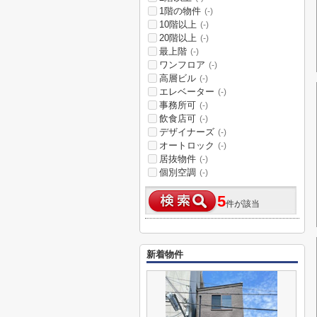
1階の物件
(-)
10階以上
(-)
20階以上
(-)
最上階
(-)
ワンフロア
(-)
高層ビル
(-)
エレベーター
(-)
事務所可
(-)
飲食店可
(-)
デザイナーズ
(-)
オートロック
(-)
居抜物件
(-)
個別空調
(-)
5
件が該当
新着物件