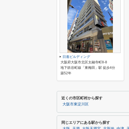
日進ビルディング
大阪府大阪市北区太融寺町8-8
地下鉄谷町線「東梅田」駅 徒歩4分
築52年
近くの市区町村から探す
大阪市東淀川区
同じエリアにある駅から探す
大阪
天満
大阪天満宮
北新地
中津