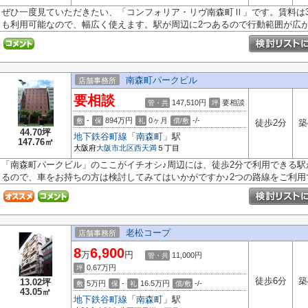
ぜひ一度見ていただきたい、「コンフォリア・リヴ南森町Ⅱ」です。賃料は
も利用可能なので、幅広く使えます。駅が周辺に2つあるので行動範囲が広がり
南森町パークビル
店舗事務所
要相談
147,510円
要相談
管・共
坪
-
894万円
0ヶ月
-/-
敷
保
礼
償/敷
徒歩2分
築
44.70坪
地下鉄谷町線
「
南森町
」駅
147.76㎡
大阪府
大阪市北区
西天満
５丁目
「南森町パークビル」のここがイチオシ♪周辺には、徒歩2分で利用できる駅
るので、車をお持ちの方は検討してみてはいかがですか♪2つの路線をご利用で.
老松コープ
店舗事務所
8
6,900
万
円
11,000円
管・共
0.67
万円
坪
徒歩6分
築
13.02坪
5万円
-
16.5万円
-/-
敷
保
礼
償/敷
43.05㎡
地下鉄谷町線
「
南森町
」駅