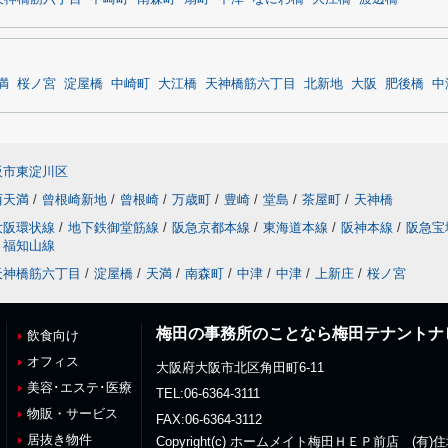
満
桜ノ宮
淀屋橋
中崎町
大江橋
天神橋筋六丁目
北新地
大阪
肥後橋
中
阪市東淀川区
西天満
/
曾根崎新地
/
曾根崎
/
万歳町
/
豊崎
/
堂島
/
茶屋町
/
天神橋
大阪環状線
/
地下鉄御堂筋線
/
阪急京都本線
/
東海道本線
/
阪神本線
/
阪急宝
福知山線
天神橋筋六丁目
/
淀屋橋
/
天満
/
南森町
/
中津
/
中津
/
上新庄
/
桜ノ宮
梅田の事務所のことなら梅田テナントナ
飲食向け
オフィス
大阪府大阪市北区角田町6-11
美容･エステ･医療
TEL:06-6364-3111
物販・サービス
FAX:06-6364-3112
居抜き物件
Copyright(c) ホームメイト梅田ＨＥＰ前店 (有