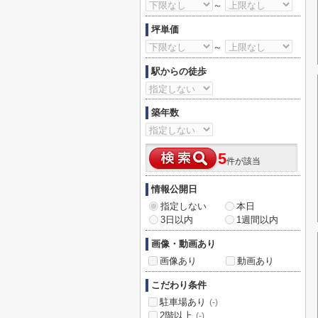
～
坪単価
～
駅からの徒歩
築年数
5
件が該当
情報公開日
指定しない
本日
3日以内
1週間以内
画像・動画あり
画像あり
動画あり
こだわり条件
駐車場あり
(-)
2階以上
(-)