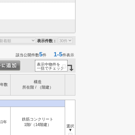
表示件数：
5
1-5
該当公開件数
件
件表示
表示中物件を
一括でチェック
構造
年数
所在階 / （階建）
鉄筋コンクリート
築1年
1階/（14階建）
選択
▼