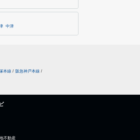
津
中津
塚本線
/
阪急神戸本線
/
ビ
)住地不動産