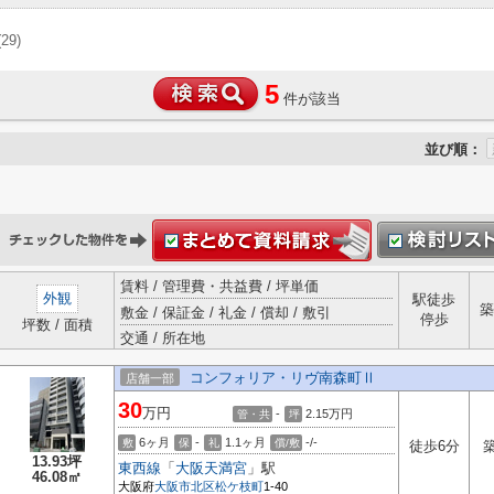
(29)
5
件が該当
並び順：
賃料 / 管理費・共益費 / 坪単価
外観
駅徒歩
築
敷金 / 保証金 / 礼金 / 償却 / 敷引
停歩
坪数 / 面積
交通 / 所在地
コンフォリア・リヴ南森町Ⅱ
店舗一部
30
万円
-
2.15
万円
管・共
坪
6ヶ月
-
1.1ヶ月
-/-
敷
保
礼
償/敷
徒歩6分
13.93坪
東西線
「
大阪天満宮
」駅
46.08㎡
大阪府
大阪市北区
松ケ枝町
1-40