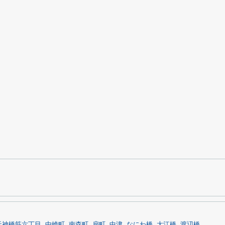
天神橋筋六丁目
中崎町
南森町
扇町
中津
なにわ橋
大江橋
渡辺橋