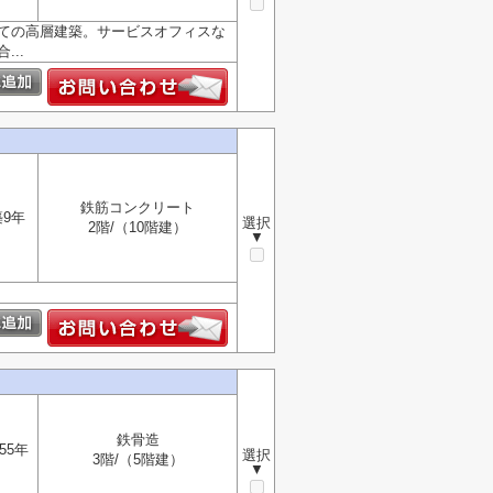
建ての高層建築。サービスオフィスな
..
鉄筋コンクリート
築9年
選択
2階/（10階建）
▼
鉄骨造
55年
選択
3階/（5階建）
▼