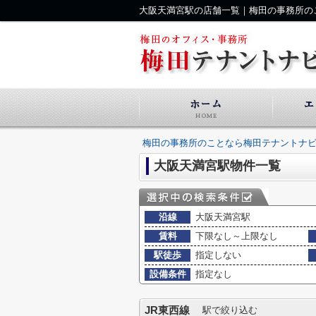
大阪天満宮駅の店舗一覧｜梅田の事務所の
梅田の事務所のことなら梅田テナントナ
大阪天満宮駅物件一覧
沿線
大阪天満宮駅
賃料
下限なし～上限なし
駅徒歩
指定しない
設備条件
指定なし
JR東西線
駅で絞り込む