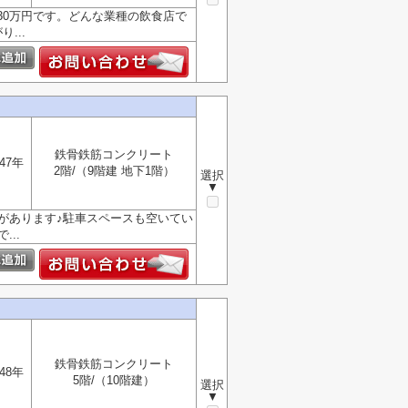
30万円です。どんな業種の飲食店で
...
鉄骨鉄筋コンクリート
47年
2階/（9階建 地下1階）
選択
▼
があります♪駐車スペースも空いてい
..
鉄骨鉄筋コンクリート
48年
5階/（10階建）
選択
▼