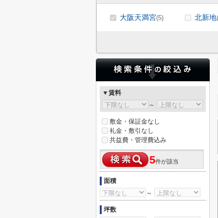
大阪天満宮
北新地
(5)
▼賃料
～
敷金・保証金なし
礼金・敷引なし
共益費・管理費込み
5
件が該当
面積
～
坪数