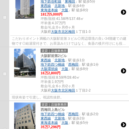
地下鉄谷町線
「
東梅田
」駅 徒歩5分
東西線
「
北新地
」駅 徒歩4分
東海道本線
「
大阪
」駅 徒歩8分
181
万
5,000
円
坪数/面積:
41.58坪/137.48㎡
坪単価:
4.37
万円
敷金/礼金:
0ヶ月/0ヶ月
大阪府
大阪市北区
梅田
１丁目1-3
こだわりポイント満載の大阪駅前第３ビル◎周辺環境の良い34階建ての建
物です◎給湯室付きで、お茶汲みだけではなく、食器の後片付けにも役立
ちます◎暑い夏、寒い冬には必須のエアコンが...
賃貸｜店舗事務所
大阪駅前第2ビル
東西線
「
北新地
」駅 徒歩1分
地下鉄四つ橋線
「
西梅田
」駅 徒歩1分
大阪環状線
「
大阪
」駅 徒歩8分
16
万
2,800
円
坪数/面積:
8.59坪/28.40㎡
坪単価:
1.9
万円
敷金/礼金:
6ヶ月/2ヶ月
大阪府
大阪市北区
梅田
１丁目2-2
現状有姿で引渡し。視認性抜群。
賃貸｜店舗事務所
西梅田上島ビル
地下鉄四つ橋線
「
西梅田
」駅 徒歩2分
東西線
「
北新地
」駅 徒歩2分
東海道本線
「
大阪
」駅 徒歩5分
35
万
7,296
円