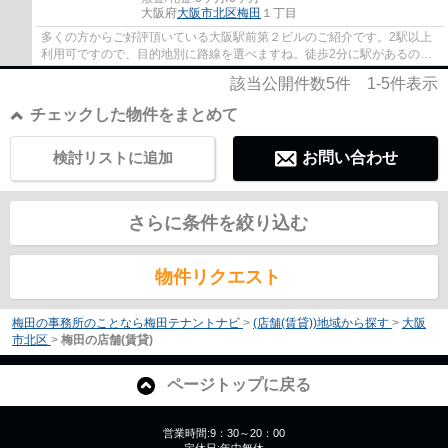
大阪府
大阪市北区
梅田
１丁目
多くの方からご好評頂いている大阪駅前第２ビルのご紹介です。2駅以上
利用可ですので、目的地別に路線を選べますね。徒歩2分に駅があるの
で、歩きでも楽々とアクセスが出来ます。16階...
該当公開件数
5
件
1-5
件表示
チェックした物件をまとめて
検討リストに追加
お問い合わせ
さらに条件を絞り込む
物件リクエスト
梅田の事務所のことなら梅田テナントナビ
>
(店舗(賃貸))地域から探す
>
大阪
市北区
>
梅田の店舗(賃貸)
ページトップに戻る
営業時間:9：30～20：00
定休日:年中無休