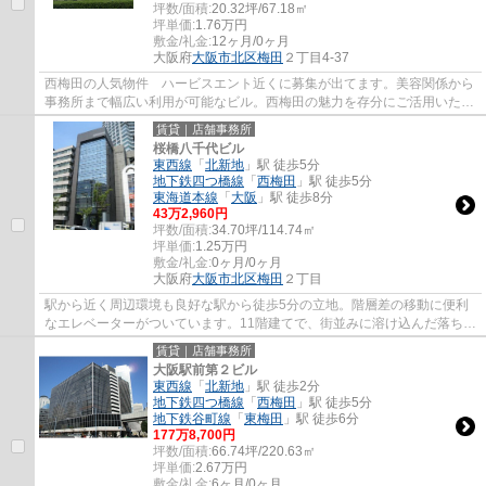
坪数/面積:
20.32坪/67.18㎡
坪単価:
1.76
万円
敷金/礼金:
12ヶ月/0ヶ月
大阪府
大阪市北区
梅田
２丁目4-37
西梅田の人気物件 ハービスエント近くに募集が出てます。美容関係から
事務所まで幅広い利用が可能なビル。西梅田の魅力を存分にご活用いただ
けます。
賃貸｜店舗事務所
桜橋八千代ビル
東西線
「
北新地
」駅 徒歩5分
地下鉄四つ橋線
「
西梅田
」駅 徒歩5分
東海道本線
「
大阪
」駅 徒歩8分
43
万
2,960
円
坪数/面積:
34.70坪/114.74㎡
坪単価:
1.25
万円
敷金/礼金:
0ヶ月/0ヶ月
大阪府
大阪市北区
梅田
２丁目
駅から近く周辺環境も良好な駅から徒歩5分の立地。階層差の移動に便利
なエレベーターがついています。11階建てで、街並みに溶け込んだ落ち着
いた建物。電車のトラブルなどがあっても2...
賃貸｜店舗事務所
大阪駅前第２ビル
東西線
「
北新地
」駅 徒歩2分
地下鉄四つ橋線
「
西梅田
」駅 徒歩5分
地下鉄谷町線
「
東梅田
」駅 徒歩6分
177
万
8,700
円
坪数/面積:
66.74坪/220.63㎡
坪単価:
2.67
万円
敷金/礼金:
6ヶ月/0ヶ月