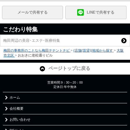
メールで共有する
LINEで共有する
こだわり特集
梅田周辺の美容･エステ･医療特集
梅田の事務所のことなら梅田テナントナビ
>
(店舗(賃貸))地域から探す
>
大阪
市北区
>
おおきに老松通りビル
ページトップに戻る
営業時間:9：30～20：00
定休日:年中無休
ホーム
会社概要
お問い合わせ