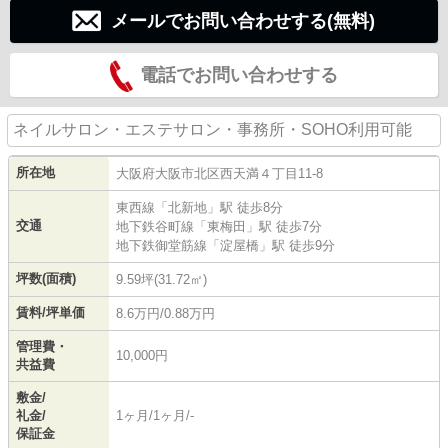
メールでお問い合わせする(無料)
電話でお問い合わせする
ネイルサロン・エステサロン・事務所・SOHO利用可能
所在地
大阪府
大阪市北区
西天満
４丁目11-8
東西線
「
北新地
」駅 徒歩8分
交通
地下鉄谷町線
「
東梅田
」駅 徒歩7分
地下鉄御堂筋線
「
淀屋橋
」駅 徒歩9分
坪数(面積)
9.59坪(31.72㎡)
賃料/坪単価
8.6万円/0.88万円
管理費・
10,000円
共益費
敷金/
礼金/
1ヶ月/1ヶ月/-
保証金