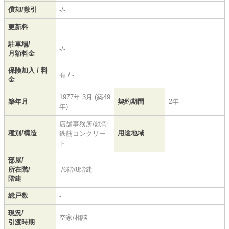
償却/敷引
-/-
更新料
-
駐車場/
-/-
月額料金
保険加入 / 料
有 / -
金
1977年 3月 (築49
築年月
契約期間
2年
年)
店舗事務所/鉄骨
種別/構造
用途地域
鉄筋コンクリー
-
ト
部屋/
所在階/
-/6階/8階建
階建
総戸数
-
現況/
空家/相談
引渡時期