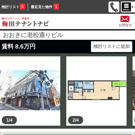
0
1
検討リスト
最近見た物件
お問合せ
おおきに老松通りビル
賃料
8.6
万円
検討リストに追加
1/4
2/4