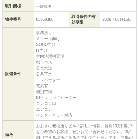
取引態様
一般媒介
取引条件の有
物件番号
63959386
2026年08月15日
効期限
事務所可
スクール向け
SOHO向け
IT向け
室内洗濯機置場
都市ガス
公営水道
設備条件
公共下水
エレベーター
電気有
個別空調
IHクッキングヒーター
コンロ１口
エアコン
インターネット対応
おおきに老松通りビルの詳しい情報。賃料10万円以下
をご希望のお客様、ぜひお問い合わせください。2駅
備考
利用できる場所にあるので利便性が高いです。立地が