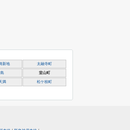
崎新地
太融寺町
堂島
堂山町
天満
松ケ枝町