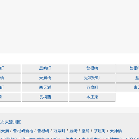
町
黒崎町
曾根崎
曾根
橋
天満橋
兎我野町
町
西天満
万歳町
東
崎
長柄西
本庄東
阪市東淀川区
西天満
/
曾根崎新地
/
曾根崎
/
万歳町
/
豊崎
/
堂島
/
茶屋町
/
天神橋