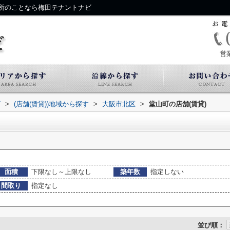
所のことなら梅田テナントナビ
営
ビ
>
(店舗(賃貸))地域から探す
>
大阪市北区
>
堂山町の店舗(賃貸)
面積
下限なし～上限なし
築年数
指定しない
間取り
指定なし
並び順：