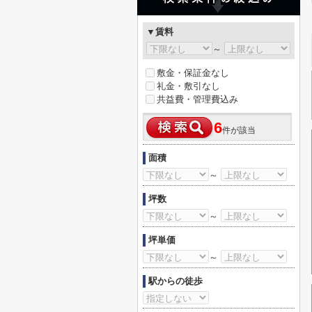
▼賃料
～
敷金・保証金なし
礼金・敷引なし
共益費・管理費込み
6
件が該当
面積
～
坪数
～
坪単価
～
駅からの徒歩