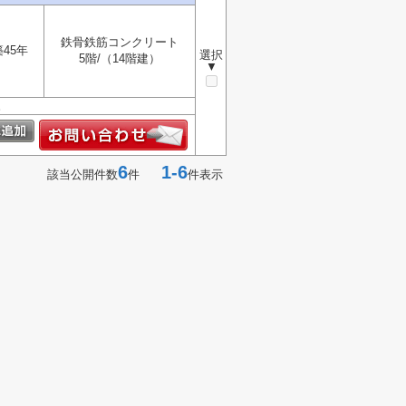
鉄骨鉄筋コンクリート
築45年
選択
5階/（14階建）
▼
。
6
1-6
該当公開件数
件
件表示