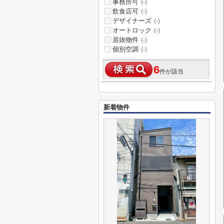
事務所可
(-)
飲食店可
(-)
デザイナーズ
(-)
オートロック
(-)
居抜物件
(-)
個別空調
(-)
6
件が該当
新着物件