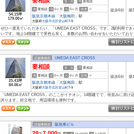
要相談
-
要相談
管・共
坪
要相談
0ヶ月
0ヶ月
-/-
敷
保
礼
償/敷
徒歩6分
築
54.15坪
阪急京都本線
「
大阪梅田
」駅
179.00㎡
大阪府
大阪市北区
堂山町
7-9
ぜひ一度見ていただきたい、「UMEDA EAST CROSS」です。2駅利用
いです。地上14階建てで景色も良く、多数のお問い合わせをいただいておりま
UMEDA EAST CROSS
店舗事務所
要相談
-
要相談
管・共
坪
要相談
0ヶ月
0ヶ月
-/-
敷
保
礼
償/敷
徒歩6分
築
25.43坪
阪急京都本線
「
大阪梅田
」駅
84.06㎡
大阪府
大阪市北区
堂山町
7-9
「UMEDA EAST CROSS」のここがイチオシ。14階建てで、街並みに
誇ります。好立地で、周辺環境も便利です。
阪急東ビル
店舗事務所
29
7,000
万
円