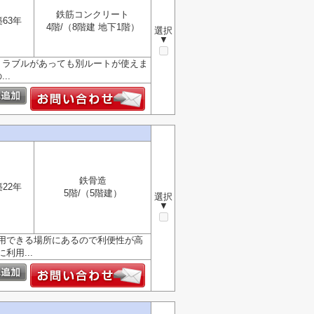
鉄筋コンクリート
築63年
4階/（8階建 地下1階）
選択
▼
トラブルがあっても別ルートが使えま
..
鉄骨造
築22年
5階/（5階建）
選択
▼
駅利用できる場所にあるので利便性が高
用...