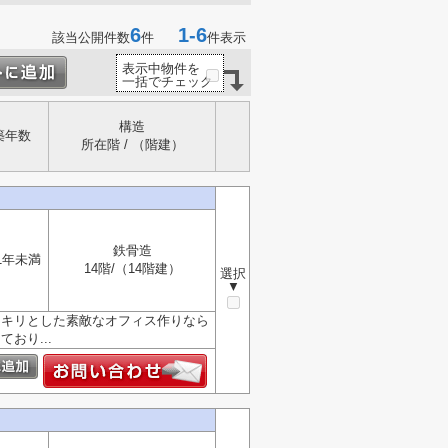
6
1-6
該当公開件数
件
件表示
表示中物件を
一括でチェック
構造
築年数
所在階 / （階建）
鉄骨造
1年未満
14階/（14階建）
選択
▼
スッキリとした素敵なオフィス作りなら
おり...