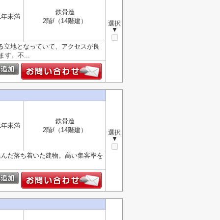
鉄骨造
1年未満
2階/（14階建）
選択
▼
できる立地となっていて、アクセスが良
す。不...
鉄骨造
1年未満
2階/（14階建）
選択
▼
溶け込んだ落ち着いた建物。高い集客率を