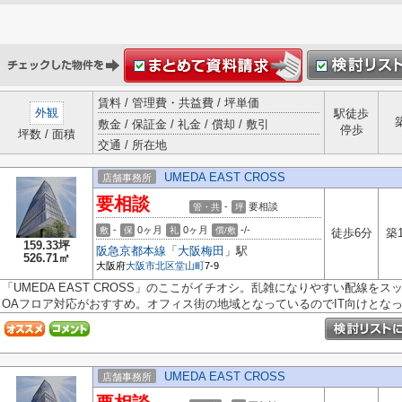
賃料 / 管理費・共益費 / 坪単価
外観
駅徒歩
敷金 / 保証金 / 礼金 / 償却 / 敷引
停歩
坪数 / 面積
交通 / 所在地
UMEDA EAST CROSS
店舗事務所
要相談
-
要相談
管・共
坪
-
0ヶ月
0ヶ月
-/-
敷
保
礼
償/敷
徒歩6分
築
159.33坪
阪急京都本線
「
大阪梅田
」駅
526.71㎡
大阪府
大阪市北区
堂山町
7-9
「UMEDA EAST CROSS」のここがイチオシ。乱雑になりやすい配線を
OAフロア対応がおすすめ。オフィス街の地域となっているのでIT向けとなって
UMEDA EAST CROSS
店舗事務所