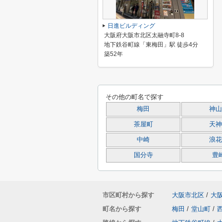
日進ビルディング
大阪府大阪市北区太融寺町8-8
地下鉄谷町線「東梅田」駅 徒歩4分
築52年
その他の町名で探す
梅田
神山
茶屋町
天神
中崎
浪花
国分寺
豊
市区町村から探す
大阪市北区
/
大
町名から探す
梅田
/
堂山町
/