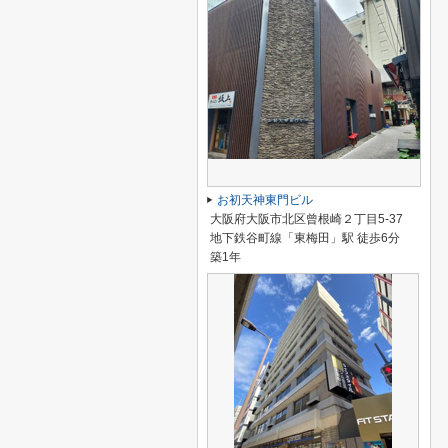
お初天神東門ビル
大阪府大阪市北区曾根崎２丁目5-37
地下鉄谷町線「東梅田」駅 徒歩6分
築1年