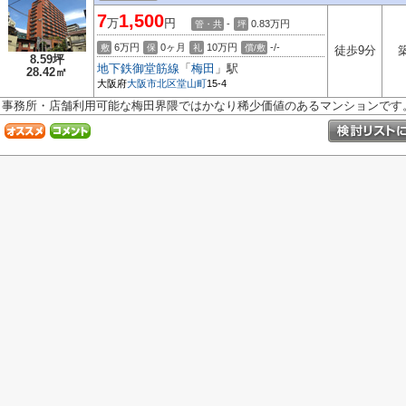
7
1,500
万
円
-
0.83
万円
管・共
坪
6万円
0ヶ月
10万円
-/-
敷
保
礼
償/敷
徒歩9分
8.59坪
地下鉄御堂筋線
「
梅田
」駅
28.42㎡
大阪府
大阪市北区
堂山町
15-4
事務所・店舗利用可能な梅田界隈ではかなり稀少価値のあるマンションです