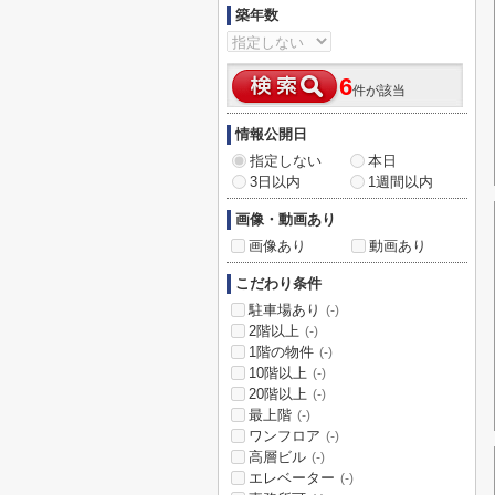
築年数
6
件が該当
情報公開日
指定しない
本日
3日以内
1週間以内
画像・動画あり
画像あり
動画あり
こだわり条件
駐車場あり
(-)
2階以上
(-)
1階の物件
(-)
10階以上
(-)
20階以上
(-)
最上階
(-)
ワンフロア
(-)
高層ビル
(-)
エレベーター
(-)