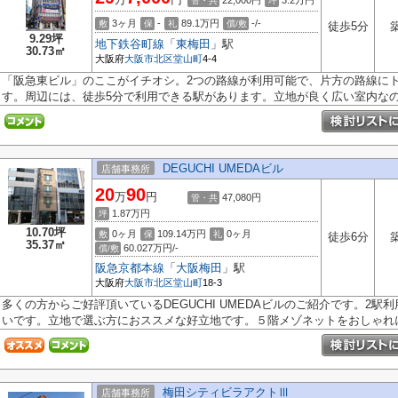
22,000円
3.2
万円
管・共
坪
3ヶ月
-
89.1万円
-/-
敷
保
礼
償/敷
徒歩5分
9.29坪
地下鉄谷町線
「
東梅田
」駅
30.73㎡
大阪府
大阪市北区
堂山町
4-4
「阪急東ビル」のここがイチオシ。2つの路線が利用可能で、片方の路線に
す。周辺には、徒歩5分で利用できる駅があります。立地が良く広い室内なの.
DEGUCHI UMEDAビル
店舗事務所
20
90
万
円
47,080円
管・共
1.87
万円
坪
10.70坪
0ヶ月
109.14万円
0ヶ月
敷
保
礼
徒歩6分
35.37㎡
60.027万円/-
償/敷
阪急京都本線
「
大阪梅田
」駅
大阪府
大阪市北区
堂山町
18-3
多くの方からご好評頂いているDEGUCHI UMEDAビルのご紹介です。2
いです。立地で選ぶ方におススメな好立地です。５階メゾネットをおしゃれに利
梅田シティビラアクトⅢ
店舗事務所