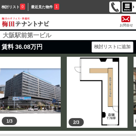
0
1
検討リスト
最近見た物件
お問合せ
大阪駅前第一ビル
賃料
36.08
万円
検討リストに追加
1/3
2/3