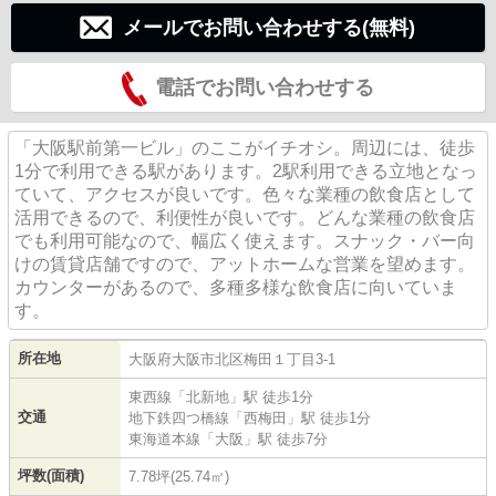
メールでお問い合わせする(無料)
電話でお問い合わせする
「大阪駅前第一ビル」のここがイチオシ。周辺には、徒歩
1分で利用できる駅があります。2駅利用できる立地となっ
ていて、アクセスが良いです。色々な業種の飲食店として
活用できるので、利便性が良いです。どんな業種の飲食店
でも利用可能なので、幅広く使えます。スナック・バー向
けの賃貸店舗ですので、アットホームな営業を望めます。
カウンターがあるので、多種多様な飲食店に向いていま
す。
所在地
大阪府
大阪市北区
梅田
１丁目3-1
東西線
「
北新地
」駅 徒歩1分
交通
地下鉄四つ橋線
「
西梅田
」駅 徒歩1分
東海道本線
「
大阪
」駅 徒歩7分
坪数(面積)
7.78坪(25.74㎡)