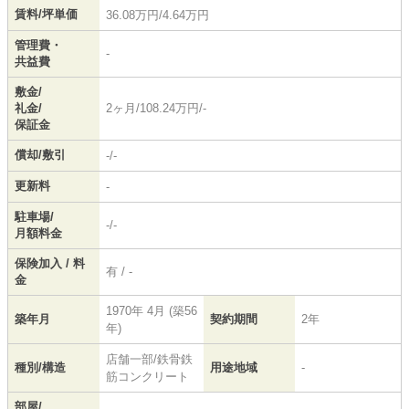
賃料/坪単価
36.08万円/4.64万円
管理費・
-
共益費
敷金/
礼金/
2ヶ月/108.24万円/-
保証金
償却/敷引
-/-
更新料
-
駐車場/
-/-
月額料金
保険加入 / 料
有 / -
金
1970年 4月 (築56
築年月
契約期間
2年
年)
店舗一部/鉄骨鉄
種別/構造
用途地域
-
筋コンクリート
部屋/