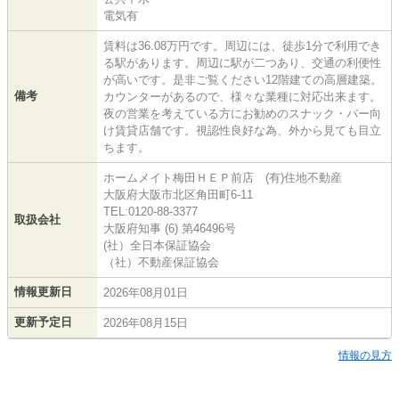
電気有
賃料は36.08万円です。周辺には、徒歩1分で利用でき
る駅があります。周辺に駅が二つあり、交通の利便性
が高いです。是非ご覧ください12階建ての高層建築。
備考
カウンターがあるので、様々な業種に対応出来ます。
夜の営業を考えている方にお勧めのスナック・バー向
け賃貸店舗です。視認性良好な為、外から見ても目立
ちます。
ホームメイト梅田ＨＥＰ前店 (有)住地不動産
大阪府大阪市北区角田町6-11
TEL:0120-88-3377
取扱会社
大阪府知事 (6) 第46496号
(社）全日本保証協会
（社）不動産保証協会
情報更新日
2026年08月01日
更新予定日
2026年08月15日
情報の見方