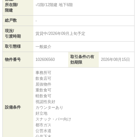
所在階/
-/1階/12階建 地下6階
階建
総戸数
-
現況/
賃貸中/2026年09月上旬予定
引渡時期
取引態様
一般媒介
取引条件の有
物件番号
102606560
2026年08月15日
効期限
事務所可
飲食店可
居抜物件
重飲食可
軽飲食可
視認性良好
設備条件
カウンターあり
好立地
スナック・バー向け
都市ガス
公営水道
公共下水