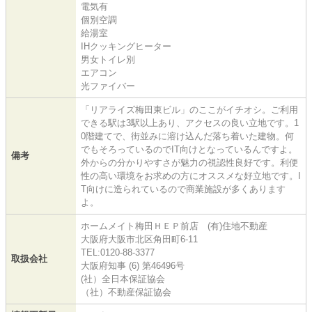
電気有
個別空調
給湯室
IHクッキングヒーター
男女トイレ別
エアコン
光ファイバー
「リアライズ梅田東ビル」のここがイチオシ。ご利用
できる駅は3駅以上あり、アクセスの良い立地です。1
0階建てで、街並みに溶け込んだ落ち着いた建物。何
でもそろっているのでIT向けとなっているんですよ。
備考
外からの分かりやすさが魅力の視認性良好です。利便
性の高い環境をお求めの方にオススメな好立地です。I
T向けに造られているので商業施設が多くあります
よ。
ホームメイト梅田ＨＥＰ前店 (有)住地不動産
大阪府大阪市北区角田町6-11
TEL:0120-88-3377
取扱会社
大阪府知事 (6) 第46496号
(社）全日本保証協会
（社）不動産保証協会