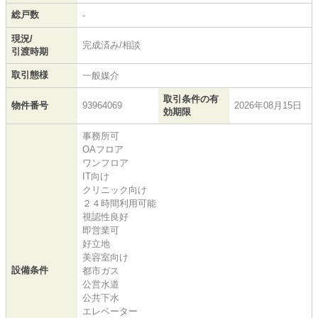
総戸数
-
現況/
完成済み/相談
引渡時期
取引態様
一般媒介
取引条件の有
物件番号
93964069
2026年08月15日
効期限
事務所可
OAフロア
ワンフロア
IT向け
クリニック向け
２４時間利用可能
視認性良好
即営業可
好立地
美容室向け
設備条件
都市ガス
公営水道
公共下水
エレベーター