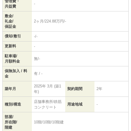
管理費・
-
共益費
敷金/
礼金/
2ヶ月/224.88万円/-
保証金
償却/敷引
-/-
更新料
-
駐車場/
無/-
月額料金
保険加入 / 料
有 / -
金
2025年 3月 (築1
築年月
契約期間
2年
年)
店舗事務所/鉄筋
種別/構造
用途地域
-
コンクリート
部屋/
所在階/
10階/10階/10階建
階建