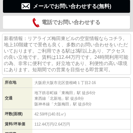
メールでお問い合わせする(無料)
電話でお問い合わせする
新着情報：リアライズ梅田東ビルの空室情報ならコチラ。
地上10階建てで景色も良く、多数のお問い合わせをいただ
いております。ご利用できる駅は3駅以上あり、アクセス
の良い立地です。賃料は112.44万円です。24時間利用可能
の為、非常に便利です。好立地であり、利便性の高い環境
にあります。短期間での営業を目指せる即営業可。
所在地
大阪府
大阪市北区
曾根崎
１丁目2-16
地下鉄谷町線
「
東梅田
」駅 徒歩6分
交通
東西線
「
北新地
」駅 徒歩8分
阪神本線
「
大阪梅田
」駅 徒歩8分
坪数(面積)
42.59坪(140.81㎡)
賃料/坪単価
112.44万円/2.64万円