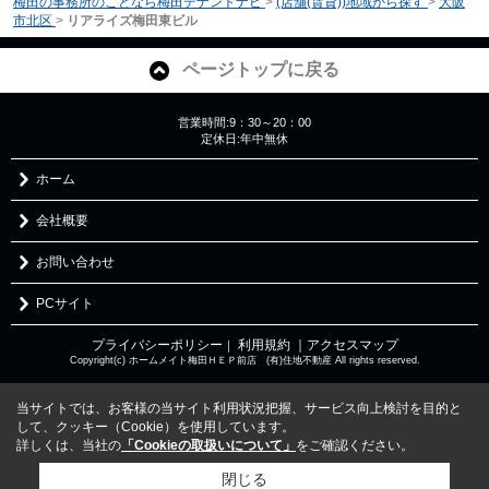
梅田の事務所のことなら梅田テナントナビ
>
(店舗(賃貸))地域から探す
>
大阪
市北区
>
リアライズ梅田東ビル
ページトップに戻る
営業時間:9：30～20：00
定休日:年中無休
ホーム
会社概要
お問い合わせ
PCサイト
プライバシーポリシー
利用規約
｜アクセスマップ
｜
Copyright(c) ホームメイト梅田ＨＥＰ前店 (有)住地不動産 All rights reserved.
当サイトでは、お客様の当サイト利用状況把握、サービス向上検討を目的と
して、クッキー（Cookie）を使用しています。
詳しくは、当社の
「Cookieの取扱いについて」
をご確認ください。
閉じる