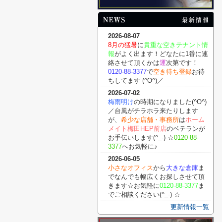
2026-08-07
8月の猛暑
に
貴重な空きテナント情
報
がよく出ます！どなたに1番に連
絡させて頂くかは
運
次第です！
0120-88-3377
で
空き待ち登録
お待
ちしてます (^O^)／
2026-07-02
梅雨明け
の時期になりました(^O^)
／台風がチラホラ来たりします
が、
希少な店舗・事務所
は
ホーム
メイト梅田HEP前店
のベテランが
お手伝いします(^_-)-☆
0120-88-
3377
へお気軽に♪
2026-06-05
小さなオフィス
から
大きな倉庫
ま
でなんでも幅広くお探しさせて頂
きます☆お気軽に
0120-88-3377
ま
でご相談ください(^_-)-☆
更新情報一覧