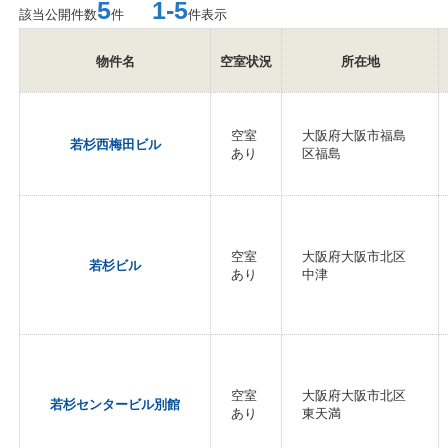
5
1-5
該当公開件数
件
件表示
物件名
空室状況
所在地
空室
大阪府大阪市福島
若杉西梅田ビル
あり
区福島
空室
大阪府大阪市北区
若杉ビル
あり
中津
空室
大阪府大阪市北区
若杉センタービル別館
あり
東天満