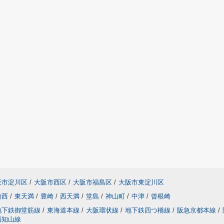
阪市淀川区
/
大阪市西区
/
大阪市福島区
/
大阪市東淀川区
崎西
/
東天満
/
豊崎
/
西天満
/
堂島
/
神山町
/
中津
/
曾根崎
地下鉄御堂筋線
/
東海道本線
/
大阪環状線
/
地下鉄四つ橋線
/
阪急京都本線
/
福知山線