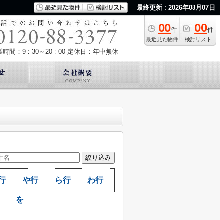
最終更新：2026年08月07日
00
00
件
件
最近見た物件
検討リスト
業時間：9：30～20：00
定休日：年中無休
行
や行
ら行
わ行
を