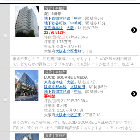
賃貸｜事務所
淀川6番館
地下鉄御堂筋線
「
中津
」駅 徒歩6分
地下鉄谷町線
「
中崎町
」駅 徒歩11分
東海道本線
「
大阪
」駅 徒歩17分
22
万
6,512
円
坪数/面積:
12.87坪/42.54㎡
坪単価:
1.76
万円
敷金/礼金:
0ヶ月/0ヶ月
大阪府
大阪市北区
豊崎
３丁目
敷金不要なので、初期費用削減につながります。2つの路線が利用可能
で、どちらかの路線にトラブルがあっても別ルートが使えます。地上14階
建てで景色も良く、多数のお問い合わせをいた...
賃貸｜事務所
LUCID SQUARE UMEDA
東海道本線
「
大阪
」駅 徒歩7分
阪急京都本線
「
大阪梅田
」駅 徒歩5分
地下鉄御堂筋線
「
中津
」駅 徒歩5分
要相談
坪数/面積:
21.29坪/70.38㎡
坪単価:
要相談
敷金/礼金:
10ヶ月/0ヶ月
大阪府
大阪市北区
芝田
２丁目7-18
多くの方からご好評頂いているLUCID SQUARE UMEDAのご紹介です。
IT向けに造られているので商業施設が多くありますよ。エアコン付きなの
で、室内の温度調整が簡単です。2駅利用できる場...
賃貸｜事務所