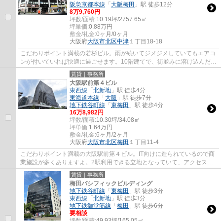
阪急京都本線
「
大阪梅田
」駅 徒歩12分
8
万
9,760
円
坪数/面積:
10.19坪/2757.65㎡
坪単価:
0.88
万円
敷金/礼金:
0ヶ月/0ヶ月
大阪府
大阪市北区
中津
１丁目18-18
こだわりポイント満載の若杉ビル。雨が続いてジメジメしていてもエアコ
ンが付いていれば快適に過ごせます。10階建てで、街並みに溶け込んだ落
ち着いた建物。IT向けに造られているので...
賃貸｜事務所
大阪駅前第４ビル
東西線
「
北新地
」駅 徒歩4分
東海道本線
「
大阪
」駅 徒歩7分
地下鉄谷町線
「
東梅田
」駅 徒歩4分
16
万
8,982
円
坪数/面積:
10.30坪/34.08㎡
坪単価:
1.64
万円
敷金/礼金:
6ヶ月/2ヶ月
大阪府
大阪市北区
梅田
１丁目11-4
こだわりポイント満載の大阪駅前第４ビル。IT向けに造られているので商
業施設が多くありますよ。2駅利用できる立地となっていて、アクセスが
良いです。色々な使い方が可能な給湯室があ...
賃貸｜事務所
梅田パシフィックビルディング
地下鉄谷町線
「
東梅田
」駅 徒歩3分
東西線
「
北新地
」駅 徒歩3分
地下鉄御堂筋線
「
梅田
」駅 徒歩6分
要相談
坪数/面積:
49.93坪/165.05㎡