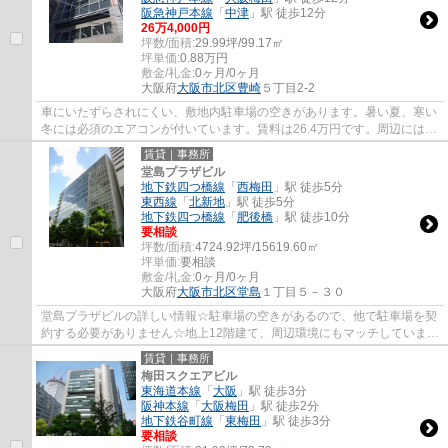
阪急神戸本線
「
中津
」駅 徒歩12分
26
万
4,000
円
坪数/面積:
29.99坪/99.17㎡
坪単価:
0.88
万円
敷金/礼金:
0ヶ月/0ヶ月
大阪府
大阪市北区
豊崎
５丁目2-2
車にいたずらされにくい、敷地内駐車場の空きがあります。暑い夏、寒い
冬には必須のエアコンが付いています。賃料は26.4万円です。周辺には、
徒歩5分で利用できる駅があります。給湯室...
賃貸｜事務所
堂島プラザビル
地下鉄四つ橋線
「
西梅田
」駅 徒歩5分
東西線
「
北新地
」駅 徒歩5分
地下鉄四つ橋線
「
肥後橋
」駅 徒歩10分
要相談
坪数/面積:
4724.92坪/15619.60㎡
坪単価:
要相談
敷金/礼金:
0ヶ月/0ヶ月
大阪府
大阪市北区
堂島
１丁目５－３０
堂島プラザビルの詳しい情報☆駐車場の空きがあるので、他で駐車場を契
約する必要がありません☆地上12階建て、周辺環境にもマッチしています
☆【機械式駐車場】電動の駐車スペースのため...
賃貸｜事務所
梅田スクエアビル
東海道本線
「
大阪
」駅 徒歩3分
阪神本線
「
大阪梅田
」駅 徒歩2分
地下鉄谷町線
「
東梅田
」駅 徒歩3分
要相談