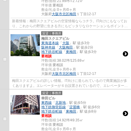
坪数/面積:
21.99坪/72.72㎡
坪単価:
要相談
敷金/礼金:
0ヶ月/0ヶ月
大阪府
大阪市北区
梅田
１丁目12-17
新着情報：梅田スクエアビルの空室情報ならコチラ。IT向けにもなってお
り、これからの野望に生きる方にもピッタリなロケーションもポイントで
す。エレベータは二基設置されていますの...
賃貸｜事務所
梅田スクエアビル
東海道本線
「
大阪
」駅 徒歩3分
阪神本線
「
大阪梅田
」駅 徒歩2分
地下鉄谷町線
「
東梅田
」駅 徒歩3分
要相談
坪数/面積:
38.02坪/125.69㎡
坪単価:
要相談
敷金/礼金:
0ヶ月/0ヶ月
大阪府
大阪市北区
梅田
１丁目12-17
梅田スクエアビルの詳しい情報。IT向けに造られているので商業施設が多
くありますよ。エレベーターが６台設置されているので、エレベーター待
ちの混雑も起きにくいです。IT向けにもな...
賃貸｜事務所
幸田ビル
東西線
「
北新地
」駅 徒歩5分
地下鉄御堂筋線
「
淀屋橋
」駅 徒歩6分
地下鉄谷町線
「
東梅田
」駅 徒歩8分
要相談
坪数/面積:
14.92坪/49.35㎡
坪単価:
要相談
敷金/礼金:
0ヶ月/0ヶ月