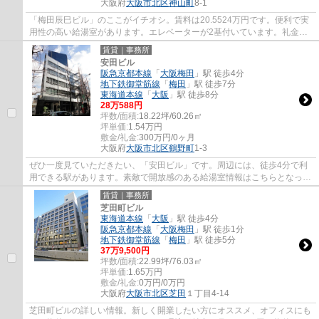
大阪府
大阪市北区
神山町
8-1
「梅田辰巳ビル」のここがイチオシ。賃料は20.5524万円です。便利で実
用性の高い給湯室があります。エレベーターが2基付いています。礼金が
ゼロ円なので、初期費用節約につながります...
賃貸｜事務所
安田ビル
阪急京都本線
「
大阪梅田
」駅 徒歩4分
地下鉄御堂筋線
「
梅田
」駅 徒歩7分
東海道本線
「
大阪
」駅 徒歩8分
28
万
588
円
坪数/面積:
18.22坪/60.26㎡
坪単価:
1.54
万円
敷金/礼金:
300万円/0ヶ月
大阪府
大阪市北区
鶴野町
1-3
ぜひ一度見ていただきたい、「安田ビル」です。周辺には、徒歩4分で利
用できる駅があります。素敵で開放感のある給湯室情報はこちらとなって
おります。賃料は28.0588万円です。ご利用...
賃貸｜事務所
芝田町ビル
東海道本線
「
大阪
」駅 徒歩4分
阪急京都本線
「
大阪梅田
」駅 徒歩1分
地下鉄御堂筋線
「
梅田
」駅 徒歩5分
37
万
9,500
円
坪数/面積:
22.99坪/76.03㎡
坪単価:
1.65
万円
敷金/礼金:
0万円/0万円
大阪府
大阪市北区
芝田
１丁目4-14
芝田町ビルの詳しい情報。新しく開業したい方にオススメ、オフィスにも