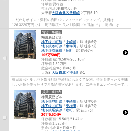
坪単価:
要相談
敷金/礼金:
要相談/0万円
大阪府
大阪市北区
曾根崎
２丁目5-10
こだわりポイント満載の梅田パシフィックビルディング。賃料は
126.3229万円です。周辺環境の良い11階建ての建物です。周辺には、徒
歩3分で利用できる駅があります。IT向けにもなってお...
賃貸｜事務所
梅田辰巳ビル
地下鉄谷町線
「
中崎町
」駅 徒歩6分
地下鉄谷町線
「
東梅田
」駅 徒歩7分
地下鉄堺筋線
「
扇町
」駅 徒歩7分
105
万
588
円
坪数/面積:
79.58坪/263.10㎡
坪単価:
1.32
万円
敷金/礼金:
0ヶ月/0ヶ月
大阪府
大阪市北区
神山町
8-1
梅田辰巳ビル：地下鉄谷町線中崎町にも近くて便利。茶碗を洗ったり美味
しいお茶を作ったりできる給湯室があります。二基あるエレベーターで建
物内の移動も円滑です。駅が周辺に2つある...
賃貸｜事務所
梅田辰巳ビル
地下鉄谷町線
「
中崎町
」駅 徒歩6分
地下鉄谷町線
「
東梅田
」駅 徒歩7分
地下鉄堺筋線
「
扇町
」駅 徒歩7分
20
万
5,524
円
坪数/面積:
15.56坪/51.47㎡
坪単価:
1.32
万円
敷金/礼金:
0ヶ月/0ヶ月