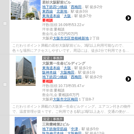
若杉大阪駅前ビル
地下鉄四つ橋線
「
西梅田
」駅 徒歩2分
東西線
「
北新地
」駅 徒歩3分
東海道本線
「
大阪
」駅 徒歩7分
要相談
坪数/面積:
16.09坪/53.22㎡
坪単価:
要相談
敷金/礼金:
0万円/0万円
大阪府
大阪市北区
曾根崎新地
２丁目
こだわりポイント満載の若杉大阪駅前ビル。3駅以上利用可能なので、
色々な場所にアクセスしやすいです。周辺には、徒歩2分で利用できる駅
があります。エアコン付きなので暑い日も寒い...
賃貸｜事務所
大阪第一生命ビルディング
東海道本線
「
大阪
」駅 徒歩1分
阪神本線
「
大阪梅田
」駅 徒歩1分
地下鉄四つ橋線
「
西梅田
」駅 徒歩2分
要相談
坪数/面積:
10.73坪/35.47㎡
坪単価:
要相談
敷金/礼金:
要相談/0万円
大阪府
大阪市北区
梅田
１丁目8-7
こだわりポイント満載の大阪第一生命ビルディング。エアコン付きの物件
で、温度管理が楽々です。ご利用できる駅は3駅以上あり、交通の便がと
ても良い立地となっています。駅まで徒歩1...
賃貸｜事務所
三和豊崎第2ビル
地下鉄御堂筋線
「
中津
」駅 徒歩5分
阪急神戸本線
「
大阪梅田
」駅 徒歩12分