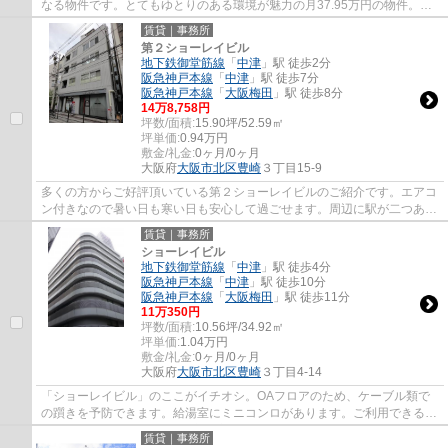
なる物件です。とてもゆとりのある環境が魅力の月37.95万円の物件。高
ニーズな駅近の物件で、徒歩4分で駅に行く...
賃貸｜事務所
第２ショーレイビル
地下鉄御堂筋線
「
中津
」駅 徒歩2分
阪急神戸本線
「
中津
」駅 徒歩7分
阪急神戸本線
「
大阪梅田
」駅 徒歩8分
14
万
8,758
円
坪数/面積:
15.90坪/52.59㎡
坪単価:
0.94
万円
敷金/礼金:
0ヶ月/0ヶ月
大阪府
大阪市北区
豊崎
３丁目15-9
多くの方からご好評頂いている第２ショーレイビルのご紹介です。エアコ
ン付きなので暑い日も寒い日も安心して過ごせます。周辺に駅が二つあ
り、交通の利便性が高いです。賃料は14.8758...
賃貸｜事務所
ショーレイビル
地下鉄御堂筋線
「
中津
」駅 徒歩4分
阪急神戸本線
「
中津
」駅 徒歩10分
阪急神戸本線
「
大阪梅田
」駅 徒歩11分
11
万
350
円
坪数/面積:
10.56坪/34.92㎡
坪単価:
1.04
万円
敷金/礼金:
0ヶ月/0ヶ月
大阪府
大阪市北区
豊崎
３丁目4-14
「ショーレイビル」のここがイチオシ。OAフロアのため、ケーブル類で
の躓きを予防できます。給湯室にミニコンロがあります。ご利用できる駅
は3駅以上あり、アクセスの良い立地です。エ...
賃貸｜事務所