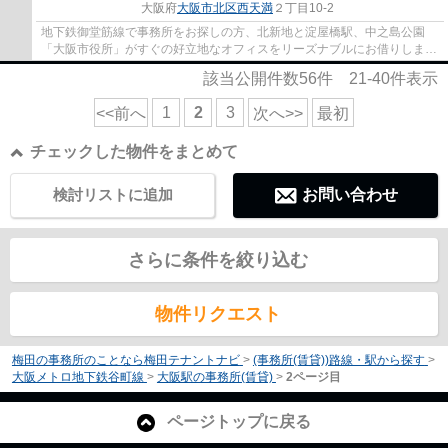
大阪府
大阪市北区
西天満
２丁目10-2
地下鉄御堂筋線で事務所をお探しの方、北新地と淀屋橋駅、中之島公園
「大阪市役所」がすぐの好立地なオフィスをリーズナブルにお借りしませ
んか。大阪梅田を中心にオフィスをお探しな...
該当公開件数
56
件
21-40
件表示
1
2
3
<<前へ
次へ>>
最初
チェックした物件をまとめて
検討リストに追加
お問い合わせ
さらに条件を絞り込む
物件リクエスト
梅田の事務所のことなら梅田テナントナビ
>
(事務所(賃貸))路線・駅から探す
>
大阪メトロ地下鉄谷町線
>
大阪駅の事務所(賃貸)
>
2ページ目
ページトップに戻る