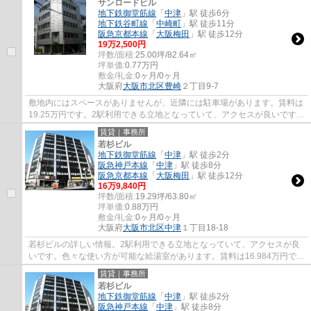
サンロードビル
地下鉄御堂筋線
「
中津
」駅 徒歩6分
地下鉄谷町線
「
中崎町
」駅 徒歩11分
阪急京都本線
「
大阪梅田
」駅 徒歩12分
19
万
2,500
円
坪数/面積:
25.00坪/82.64㎡
坪単価:
0.77
万円
敷金/礼金:
0ヶ月/0ヶ月
大阪府
大阪市北区
豊崎
２丁目9-7
敷地内にはスペースがありませんが、近隣には駐車場があります。賃料は
19.25万円です。2駅利用できる立地となっていて、アクセスが良いです。
敷金不要なので、初期費用削減につながり...
賃貸｜事務所
若杉ビル
地下鉄御堂筋線
「
中津
」駅 徒歩2分
阪急神戸本線
「
中津
」駅 徒歩8分
阪急京都本線
「
大阪梅田
」駅 徒歩12分
16
万
9,840
円
坪数/面積:
19.29坪/63.80㎡
坪単価:
0.88
万円
敷金/礼金:
0ヶ月/0ヶ月
大阪府
大阪市北区
中津
１丁目18-18
若杉ビルの詳しい情報。2駅利用できる立地となっていて、アクセスが良
いです。色々な使い方が可能な給湯室があります。賃料は16.984万円で
す。エアコン付きなので、室内の温度調整が簡...
賃貸｜事務所
若杉ビル
地下鉄御堂筋線
「
中津
」駅 徒歩2分
阪急神戸本線
「
中津
」駅 徒歩8分