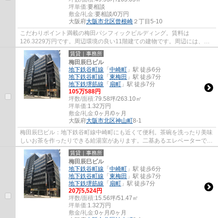
坪単価:
要相談
敷金/礼金:
要相談/0万円
大阪府
大阪市北区
曾根崎
２丁目5-10
こだわりポイント満載の梅田パシフィックビルディング。賃料は
126.3229万円です。周辺環境の良い11階建ての建物です。周辺には、徒
歩3分で利用できる駅があります。IT向けにもなってお...
賃貸｜事務所
梅田辰巳ビル
地下鉄谷町線
「
中崎町
」駅 徒歩6分
地下鉄谷町線
「
東梅田
」駅 徒歩7分
地下鉄堺筋線
「
扇町
」駅 徒歩7分
105
万
588
円
坪数/面積:
79.58坪/263.10㎡
坪単価:
1.32
万円
敷金/礼金:
0ヶ月/0ヶ月
大阪府
大阪市北区
神山町
8-1
梅田辰巳ビル：地下鉄谷町線中崎町にも近くて便利。茶碗を洗ったり美味
しいお茶を作ったりできる給湯室があります。二基あるエレベーターで建
物内の移動も円滑です。駅が周辺に2つある...
賃貸｜事務所
梅田辰巳ビル
地下鉄谷町線
「
中崎町
」駅 徒歩6分
地下鉄谷町線
「
東梅田
」駅 徒歩7分
地下鉄堺筋線
「
扇町
」駅 徒歩7分
20
万
5,524
円
坪数/面積:
15.56坪/51.47㎡
坪単価:
1.32
万円
敷金/礼金:
0ヶ月/0ヶ月