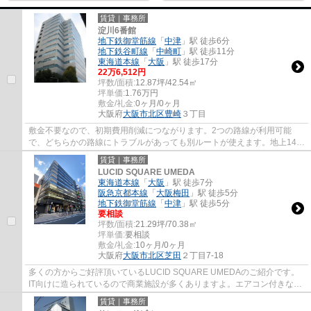
賃貸｜事務所
淀川6番館
地下鉄御堂筋線
「
中津
」駅 徒歩6分
地下鉄谷町線
「
中崎町
」駅 徒歩11分
東海道本線
「
大阪
」駅 徒歩17分
22
万
6,512
円
坪数/面積:
12.87坪/42.54㎡
坪単価:
1.76
万円
敷金/礼金:
0ヶ月/0ヶ月
大阪府
大阪市北区
豊崎
３丁目
敷金不要なので、初期費用削減につながります。2つの路線が利用可能
で、どちらかの路線にトラブルがあっても別ルートが使えます。地上14階
建てで景色も良く、多数のお問い合わせをいた...
賃貸｜事務所
LUCID SQUARE UMEDA
東海道本線
「
大阪
」駅 徒歩7分
阪急京都本線
「
大阪梅田
」駅 徒歩5分
地下鉄御堂筋線
「
中津
」駅 徒歩5分
要相談
坪数/面積:
21.29坪/70.38㎡
坪単価:
要相談
敷金/礼金:
10ヶ月/0ヶ月
大阪府
大阪市北区
芝田
２丁目7-18
多くの方からご好評頂いているLUCID SQUARE UMEDAのご紹介です。
IT向けに造られているので商業施設が多くありますよ。エアコン付きなの
で、室内の温度調整が簡単です。2駅利用できる場...
賃貸｜事務所