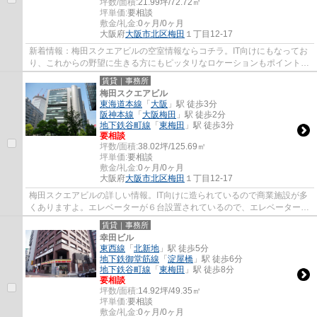
坪数/面積:
21.99坪/72.72㎡
坪単価:
要相談
敷金/礼金:
0ヶ月/0ヶ月
大阪府
大阪市北区
梅田
１丁目12-17
新着情報：梅田スクエアビルの空室情報ならコチラ。IT向けにもなってお
り、これからの野望に生きる方にもピッタリなロケーションもポイントで
す。エレベータは二基設置されていますの...
賃貸｜事務所
梅田スクエアビル
東海道本線
「
大阪
」駅 徒歩3分
阪神本線
「
大阪梅田
」駅 徒歩2分
地下鉄谷町線
「
東梅田
」駅 徒歩3分
要相談
坪数/面積:
38.02坪/125.69㎡
坪単価:
要相談
敷金/礼金:
0ヶ月/0ヶ月
大阪府
大阪市北区
梅田
１丁目12-17
梅田スクエアビルの詳しい情報。IT向けに造られているので商業施設が多
くありますよ。エレベーターが６台設置されているので、エレベーター待
ちの混雑も起きにくいです。IT向けにもな...
賃貸｜事務所
幸田ビル
東西線
「
北新地
」駅 徒歩5分
地下鉄御堂筋線
「
淀屋橋
」駅 徒歩6分
地下鉄谷町線
「
東梅田
」駅 徒歩8分
要相談
坪数/面積:
14.92坪/49.35㎡
坪単価:
要相談
敷金/礼金:
0ヶ月/0ヶ月