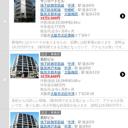
サンロードビル
地下鉄御堂筋線
「
中津
」駅 徒歩6分
地下鉄谷町線
「
中崎町
」駅 徒歩11分
阪急京都本線
「
大阪梅田
」駅 徒歩12分
19
万
2,500
円
坪数/面積:
25.00坪/82.64㎡
坪単価:
0.77
万円
敷金/礼金:
0ヶ月/0ヶ月
大阪府
大阪市北区
豊崎
２丁目9-7
敷地内にはスペースがありませんが、近隣には駐車場があります。賃料は
19.25万円です。2駅利用できる立地となっていて、アクセスが良いです。
敷金不要なので、初期費用削減につながり...
賃貸｜事務所
若杉ビル
地下鉄御堂筋線
「
中津
」駅 徒歩2分
阪急神戸本線
「
中津
」駅 徒歩8分
阪急京都本線
「
大阪梅田
」駅 徒歩12分
16
万
9,840
円
坪数/面積:
19.29坪/63.80㎡
坪単価:
0.88
万円
敷金/礼金:
0ヶ月/0ヶ月
大阪府
大阪市北区
中津
１丁目18-18
若杉ビルの詳しい情報。2駅利用できる立地となっていて、アクセスが良
いです。色々な使い方が可能な給湯室があります。賃料は16.984万円で
す。エアコン付きなので、室内の温度調整が簡...
賃貸｜事務所
若杉ビル
地下鉄御堂筋線
「
中津
」駅 徒歩2分
阪急神戸本線
「
中津
」駅 徒歩8分