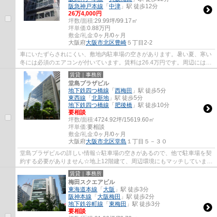
阪急神戸本線
「
中津
」駅 徒歩12分
26
万
4,000
円
坪数/面積:
29.99坪/99.17㎡
坪単価:
0.88
万円
敷金/礼金:
0ヶ月/0ヶ月
大阪府
大阪市北区
豊崎
５丁目2-2
車にいたずらされにくい、敷地内駐車場の空きがあります。暑い夏、寒い
冬には必須のエアコンが付いています。賃料は26.4万円です。周辺には、
徒歩5分で利用できる駅があります。給湯室...
賃貸｜事務所
堂島プラザビル
地下鉄四つ橋線
「
西梅田
」駅 徒歩5分
東西線
「
北新地
」駅 徒歩5分
地下鉄四つ橋線
「
肥後橋
」駅 徒歩10分
要相談
坪数/面積:
4724.92坪/15619.60㎡
坪単価:
要相談
敷金/礼金:
0ヶ月/0ヶ月
大阪府
大阪市北区
堂島
１丁目５－３０
堂島プラザビルの詳しい情報☆駐車場の空きがあるので、他で駐車場を契
約する必要がありません☆地上12階建て、周辺環境にもマッチしています
☆【機械式駐車場】電動の駐車スペースのため...
賃貸｜事務所
梅田スクエアビル
東海道本線
「
大阪
」駅 徒歩3分
阪神本線
「
大阪梅田
」駅 徒歩2分
地下鉄谷町線
「
東梅田
」駅 徒歩3分
要相談