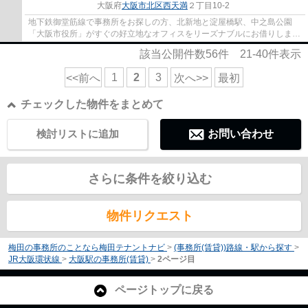
大阪府
大阪市北区
西天満
２丁目10-2
地下鉄御堂筋線で事務所をお探しの方、北新地と淀屋橋駅、中之島公園
「大阪市役所」がすぐの好立地なオフィスをリーズナブルにお借りしませ
んか。大阪梅田を中心にオフィスをお探しな...
該当公開件数
56
件
21-40
件表示
1
2
3
<<前へ
次へ>>
最初
チェックした物件をまとめて
検討リストに追加
お問い合わせ
さらに条件を絞り込む
物件リクエスト
梅田の事務所のことなら梅田テナントナビ
>
(事務所(賃貸))路線・駅から探す
>
JR大阪環状線
>
大阪駅の事務所(賃貸)
>
2ページ目
ページトップに戻る