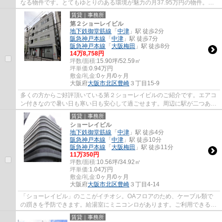
なる物件です。とてもゆとりのある環境が魅力の月37.95万円の物件。高
ニーズな駅近の物件で、徒歩4分で駅に行く...
賃貸｜事務所
第２ショーレイビル
地下鉄御堂筋線
「
中津
」駅 徒歩2分
阪急神戸本線
「
中津
」駅 徒歩7分
阪急神戸本線
「
大阪梅田
」駅 徒歩8分
14
万
8,758
円
坪数/面積:
15.90坪/52.59㎡
坪単価:
0.94
万円
敷金/礼金:
0ヶ月/0ヶ月
大阪府
大阪市北区
豊崎
３丁目15-9
多くの方からご好評頂いている第２ショーレイビルのご紹介です。エアコ
ン付きなので暑い日も寒い日も安心して過ごせます。周辺に駅が二つあ
り、交通の利便性が高いです。賃料は14.8758...
賃貸｜事務所
ショーレイビル
地下鉄御堂筋線
「
中津
」駅 徒歩4分
阪急神戸本線
「
中津
」駅 徒歩10分
阪急神戸本線
「
大阪梅田
」駅 徒歩11分
11
万
350
円
坪数/面積:
10.56坪/34.92㎡
坪単価:
1.04
万円
敷金/礼金:
0ヶ月/0ヶ月
大阪府
大阪市北区
豊崎
３丁目4-14
「ショーレイビル」のここがイチオシ。OAフロアのため、ケーブル類で
の躓きを予防できます。給湯室にミニコンロがあります。ご利用できる駅
は3駅以上あり、アクセスの良い立地です。エ...
賃貸｜事務所