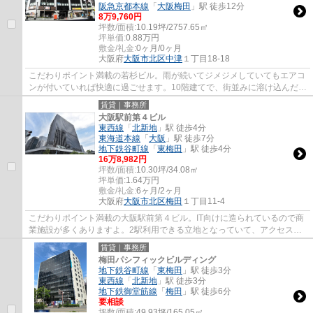
阪急京都本線
「
大阪梅田
」駅 徒歩12分
8
万
9,760
円
坪数/面積:
10.19坪/2757.65㎡
坪単価:
0.88
万円
敷金/礼金:
0ヶ月/0ヶ月
大阪府
大阪市北区
中津
１丁目18-18
こだわりポイント満載の若杉ビル。雨が続いてジメジメしていてもエアコ
ンが付いていれば快適に過ごせます。10階建てで、街並みに溶け込んだ落
ち着いた建物。IT向けに造られているので...
賃貸｜事務所
大阪駅前第４ビル
東西線
「
北新地
」駅 徒歩4分
東海道本線
「
大阪
」駅 徒歩7分
地下鉄谷町線
「
東梅田
」駅 徒歩4分
16
万
8,982
円
坪数/面積:
10.30坪/34.08㎡
坪単価:
1.64
万円
敷金/礼金:
6ヶ月/2ヶ月
大阪府
大阪市北区
梅田
１丁目11-4
こだわりポイント満載の大阪駅前第４ビル。IT向けに造られているので商
業施設が多くありますよ。2駅利用できる立地となっていて、アクセスが
良いです。色々な使い方が可能な給湯室があ...
賃貸｜事務所
梅田パシフィックビルディング
地下鉄谷町線
「
東梅田
」駅 徒歩3分
東西線
「
北新地
」駅 徒歩3分
地下鉄御堂筋線
「
梅田
」駅 徒歩6分
要相談
坪数/面積:
49.93坪/165.05㎡