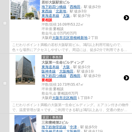
若杉大阪駅前ビル
地下鉄四つ橋線
「
西梅田
」駅 徒歩2分
東西線
「
北新地
」駅 徒歩3分
東海道本線
「
大阪
」駅 徒歩7分
要相談
坪数/面積:
16.09坪/53.22㎡
坪単価:
要相談
敷金/礼金:
0万円/0万円
大阪府
大阪市北区
曾根崎新地
２丁目
こだわりポイント満載の若杉大阪駅前ビル。3駅以上利用可能なので、
色々な場所にアクセスしやすいです。周辺には、徒歩2分で利用できる駅
があります。エアコン付きなので暑い日も寒い...
賃貸｜事務所
大阪第一生命ビルディング
東海道本線
「
大阪
」駅 徒歩1分
阪神本線
「
大阪梅田
」駅 徒歩1分
地下鉄四つ橋線
「
西梅田
」駅 徒歩2分
要相談
坪数/面積:
10.73坪/35.47㎡
坪単価:
要相談
敷金/礼金:
要相談/0万円
大阪府
大阪市北区
梅田
１丁目8-7
こだわりポイント満載の大阪第一生命ビルディング。エアコン付きの物件
で、温度管理が楽々です。ご利用できる駅は3駅以上あり、交通の便がと
ても良い立地となっています。駅まで徒歩1...
賃貸｜事務所
三和豊崎第2ビル
地下鉄御堂筋線
「
中津
」駅 徒歩5分
阪急神戸本線
「
大阪梅田
」駅 徒歩12分