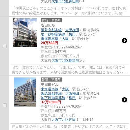
大阪府
大阪市北区
神山町
8-1
「梅田辰巳ビル」のここがイチオシ。賃料は20.5524万円です。便利で実
用性の高い給湯室があります。エレベーターが2基付いています。礼金が
ゼロ円なので、初期費用節約につながります...
賃貸｜事務所
安田ビル
阪急京都本線
「
大阪梅田
」駅 徒歩4分
地下鉄御堂筋線
「
梅田
」駅 徒歩7分
東海道本線
「
大阪
」駅 徒歩8分
28
万
588
円
坪数/面積:
18.22坪/60.26㎡
坪単価:
1.54
万円
敷金/礼金:
300万円/0ヶ月
大阪府
大阪市北区
鶴野町
1-3
ぜひ一度見ていただきたい、「安田ビル」です。周辺には、徒歩4分で利
用できる駅があります。素敵で開放感のある給湯室情報はこちらとなって
おります。賃料は28.0588万円です。ご利用...
賃貸｜事務所
芝田町ビル
東海道本線
「
大阪
」駅 徒歩4分
阪急京都本線
「
大阪梅田
」駅 徒歩1分
地下鉄御堂筋線
「
梅田
」駅 徒歩5分
37
万
9,500
円
坪数/面積:
22.99坪/76.03㎡
坪単価:
1.65
万円
敷金/礼金:
0万円/0万円
大阪府
大阪市北区
芝田
１丁目4-14
芝田町ビルの詳しい情報。新しく開業したい方にオススメ、オフィスにも