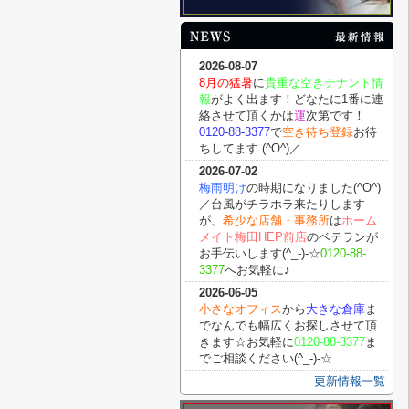
2026-08-07
8月の猛暑
に
貴重な空きテナント情
報
がよく出ます！どなたに1番に連
絡させて頂くかは
運
次第です！
0120-88-3377
で
空き待ち登録
お待
ちしてます (^O^)／
2026-07-02
梅雨明け
の時期になりました(^O^)
／台風がチラホラ来たりします
が、
希少な店舗・事務所
は
ホーム
メイト梅田HEP前店
のベテランが
お手伝いします(^_-)-☆
0120-88-
3377
へお気軽に♪
2026-06-05
小さなオフィス
から
大きな倉庫
ま
でなんでも幅広くお探しさせて頂
きます☆お気軽に
0120-88-3377
ま
でご相談ください(^_-)-☆
更新情報一覧