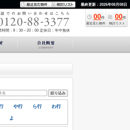
最終更新：2026年08月08日
00
00
件
件
最近見た物件
検討リスト
業時間：9：30～20：00
定休日：年中無休
行
や行
ら行
わ行
よ