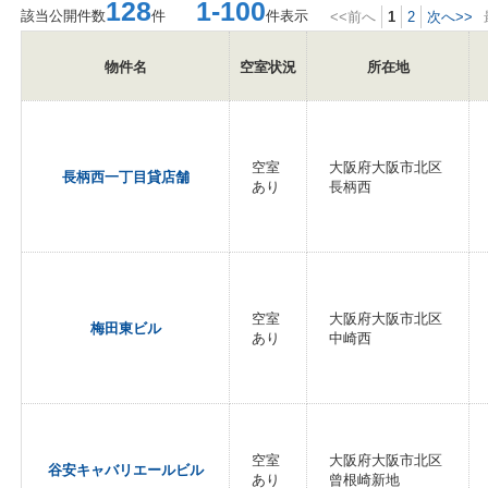
128
1-100
該当公開件数
件
件表示
<<前へ
1
2
次へ>>
物件名
空室状況
所在地
空室
大阪府大阪市北区
長柄西一丁目貸店舗
あり
長柄西
空室
大阪府大阪市北区
梅田東ビル
あり
中崎西
空室
大阪府大阪市北区
谷安キャバリエールビル
あり
曾根崎新地